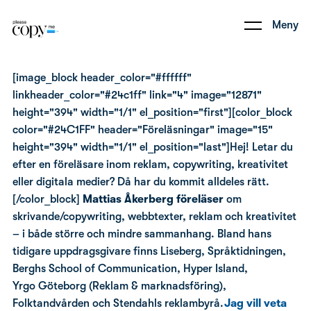
Meny
[image_block header_color="#ffffff"
linkheader_color="#24c1ff" link="4" image="12871"
height="394" width="1/1" el_position="first"][color_block
color="#24C1FF" header="Föreläsningar" image="15"
height="394" width="1/1" el_position="last"]Hej! Letar du
efter en föreläsare inom reklam, copywriting, kreativitet
eller digitala medier? Då har du kommit alldeles rätt.
[/color_block]
Mattias Åkerberg föreläser
om
skrivande/copywriting, webbtexter, reklam och kreativitet
– i både större och mindre sammanhang. Bland hans
tidigare uppdragsgivare finns Liseberg, Språktidningen,
Berghs School of Communication, Hyper Island,
Yrgo Göteborg (Reklam & marknadsföring),
Folktandvården och Stendahls reklambyrå.
Jag vill veta