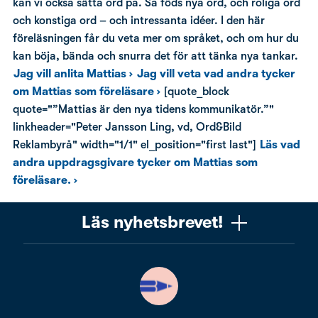
kan vi också sätta ord på. Så föds nya ord, och roliga ord
och konstiga ord – och intressanta idéer. I den här
föreläsningen får du veta mer om språket, och om hur du
kan böja, bända och snurra det för att tänka nya tankar.
Jag vill anlita Mattias ›
Jag vill veta vad andra tycker
om Mattias som föreläsare ›
[quote_block
quote="”Mattias är den nya tidens kommunikatör.”"
linkheader="Peter Jansson Ling, vd, Ord&Bild
Reklambyrå" width="1/1" el_position="first last"]
Läs vad
andra uppdragsgivare tycker om Mattias som
föreläsare. ›
Läs nyhetsbrevet!
Vill du få ett uppskattat nyhetsbrev om copywriting?
Ta chansen! Det är jag (Mattias) som skriver det, och
när du läser får du knep, verktyg och tankar som gör
dig bättre på copywriting. Nyhetsbrevet från Please