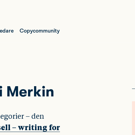
ledare
Copycommunity
ri Merkin
tegorier – den
ell – writing for