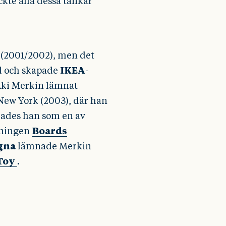
ckte alla dessa tankar
 (2001/2002), men det
ed och skapade
IKEA
-
Aki Merkin lämnat
l New York (2003), där han
kades han som en av
idningen
Boards
gna
lämnade Merkin
Toy
.