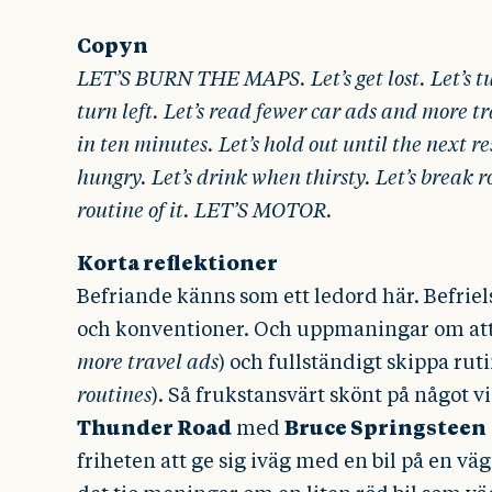
Copyn
LET’S BURN THE MAPS. Let’s get lost. Let’s t
turn left. Let’s read fewer car ads and more tr
in ten minutes. Let’s hold out until the next re
hungry. Let’s drink when thirsty. Let’s break 
routine of it. LET’S MOTOR.
Korta reflektioner
Befriande känns som ett ledord här. Befriel
och konventioner. Och uppmaningar om at
more travel ads
) och fullständigt skippa rut
routines
). Så frukstansvärt skönt på något vi
Thunder Road
med
Bruce Springsteen
friheten att ge sig iväg med en bil på en vä