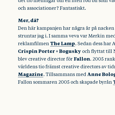
det tio meningar om en liten röd bil som vä
och associationer? Fantastiskt.
Mer, då?
Den här kampanjen har några år på nacken
struntar jag i. I samma veva var Merkin m
reklamfilmen
The Lamp
. Sedan dess har 
Crispin Porter + Bogusky
och flyttat til
blev creative director för
Fallon
. 2005 ran
världens tio främst creative directors av t
Magazine
. Tillsammans med
Anne Bolo
Fallon sommaren 2005 och skapade byrån