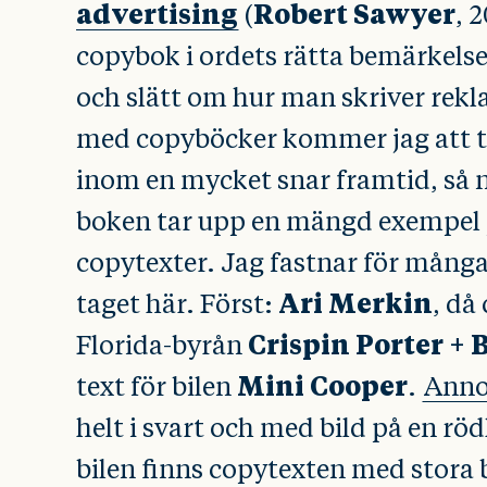
advertising
Robert Sawyer
(
, 
copybok i ordets rätta bemärkelse
och slätt om hur man skriver rekl
med copyböcker kommer jag att ta
inom en mycket snar framtid, så nu
boken tar upp en mängd exempel
copytexter. Jag fastnar för många
Ari Merkin
taget här. Först:
, då
Crispin Porter +
Florida-byrån
Mini Cooper
text för bilen
.
Anno
helt i svart och med bild på en rö
bilen finns copytexten med stora 