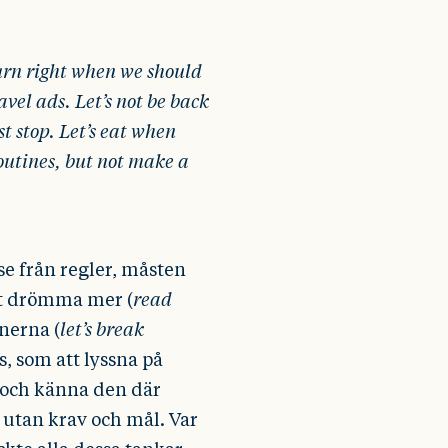
urn right when we should
avel ads. Let’s not be back
st stop. Let’s eat when
routines, but not make a
se från regler, måsten
t drömma mer (
read
inerna (
let’s break
s, som att lyssna på
och känna den där
g utan krav och mål. Var