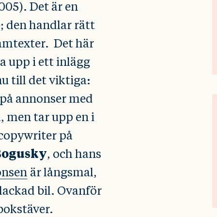
2005). Det är en
; den handlar rätt
amtexter. Det här
 upp i ett inlägg
 till det viktiga:
 på annonser med
, men tar upp en i
 copywriter på
 Bogusky
, och hans
nsen
är långsmal,
dlackad bil. Ovanför
bokstäver.