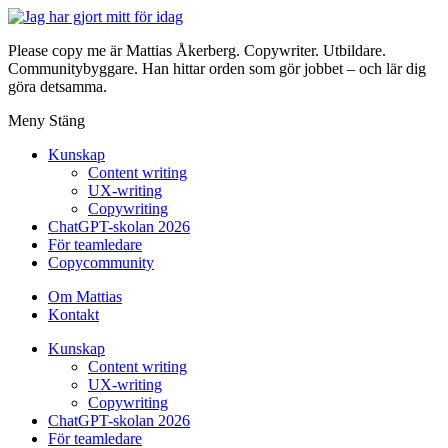
Please copy me är Mattias Åkerberg. Copywriter. Utbildare.
Communitybyggare. Han hittar orden som gör jobbet – och lär dig
göra detsamma.
Meny
Stäng
Kunskap
Content writing
UX-writing
Copywriting
ChatGPT-skolan 2026
För teamledare
Copycommunity
Om Mattias
Kontakt
Kunskap
Content writing
UX-writing
Copywriting
ChatGPT-skolan 2026
För teamledare