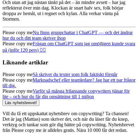
Och utan att jag nästan tänkt på det – än mindre avsett – har jag
reflekterat över min dag. Klockan är snart halv sex, folk börjar
droppa av hemåt, ut i regnet och kylan. Alla verkar vänta på
Stormen.
Please copy me
Nu finns gruppchattar i ChatGPT — och det ändrar
hur du och ditt team skriver ihop
Please copy me
Frågan om ChatGPT som jag omöjligen kunde svara
på (inför 120 pers) 🤦‍♂️
Liknande artiklar
Please copy me
Så skriver du texter som folk faktiskt förstår
Please copy me
Marknadschef eller teamledare? Jag har ett par frågor
till dig.
Please copy me
Varför så många frilansande copywriters tjänar för
lite – och hur du får din omsättning till 1 miljon
Läs nyhetsbrevet!
Vill du få ett uppskattat nyhetsbrev om copywriting? Ta chansen!
Det är jag (Mattias) som skriver det, och när du läser får du knep,
verktyg och tankar som gör dig bättre på copywriting. Nyhetsbrevet
från Please copy me är alldeles gratis. Nära 10 000 får det redan.