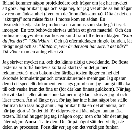
Ibland kommer någon projektledare och frågar om jag har mycket
att göra. Jag brukar ljuga och säga nej, för jag vet att de sällan frågar
av ren omtänksamhet (även om de är omtänksamma). Ofta är det en
"akutgrej” som måste fixas. I morse kom en sådan. En
livsmedelskedja skulle producera en annons som skulle gå i tryck
imorgon. En text behövde skrivas utifrån ett givet material. Och den
ordinarie copywritern var hos en kund fram till eftermiddagen. ”
Kan
du fixa det?
” ”
Självklart
”. Och på eftermiddagen ringde kunden, lät
riktigt nöjd och sa: ”
Jättebra, vem är det som har skrivit det här?
”
Då växer man en aning eller två.
Jag skriver mycket nu, och det känns riktigt utvecklande. De flesta
texterna är förhållandevis korta så klart (så är det ju med
reklamtexter), men bakom den färdiga texten ligger en hel del
skrotade formuleringar och omstrukturerade meningar. Jag sparar
dem i ett speciellt dokument, en slags grund som jag kan gå tillbaka
till och vaska fram det fina ur (för där kan finnas guldkorn). När jag
skrivit klart – eller åtminstone känner mig klar – skriver jag ut och
läser texten. Än så länge tyst, för jag har inte hittat något bra ställe
där man kan läsa högt ännu. Jag brukar hitta en del att ändra, och
när jag gjort så är det tid för eldprovet: att låta någon annan läsa
texten. Ibland hugger jag tag i någon copy, men ofta blir det att jag
låter någon
Anna
läsa texten. Det är på något sätt den viktigaste
delen av processen. Först där
vet
jag om det verkligen funkar.