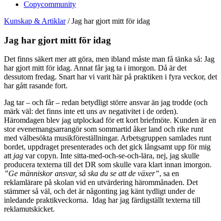
Copycommunity
Kunskap & Artiklar
/
Jag har gjort mitt för idag
Jag har gjort mitt för idag
Det finns säkert mer att göra, men ibland måste man få tänka så: Jag
har gjort mitt för idag. Annat får jag ta i imorgon. Då är det
dessutom fredag. Snart har vi varit här på praktiken i fyra veckor, det
har gått rasande fort.
Jag tar – och får – redan betydligt större ansvar än jag trodde (och
märk väl: det finns inte ett uns av negativitet i de orden).
Häromdagen blev jag utplockad för ett kort briefmöte. Kunden är en
stor evenemangsarrangör som sommartid åker land och rike runt
med välbesökta musikföreställningar. Arbetsgruppen samlades runt
bordet, uppdraget presenterades och det gick långsamt upp för mig
att
jag
var copyn. Inte sitta-med-och-se-och-lära, nej, jag skulle
producera texterna till det DR som skulle vara klart innan imorgon.
”Ge människor ansvar, så ska du se att de växer”
, sa en
reklamlärare på skolan vid en utvärdering härommånaden. Det
stämmer så väl, och det är någonting jag känt tydligt under de
inledande praktikveckorna. Idag har jag färdigställt texterna till
reklamutskicket.