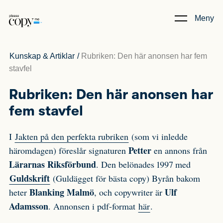
Meny
Kunskap & Artiklar
/
Rubriken: Den här anonsen har fem
stavfel
Rubriken: Den här anonsen har
fem stavfel
I
Jakten på den perfekta rubriken
(som vi inledde
Petter
häromdagen) föreslår signaturen
en annons från
Lärarnas Riksförbund
. Den belönades 1997 med
Guldskrift
(Guldägget för bästa copy) Byrån bakom
Blanking Malmö
Ulf
heter
, och copywriter är
Adamsson
. Annonsen i pdf-format
här
.