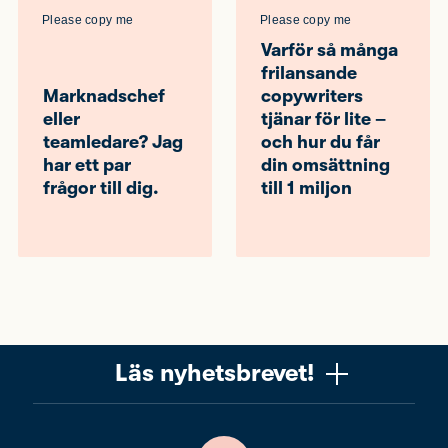
Please copy me
Please copy me
Varför så många
frilansande
Marknadschef
copywriters
eller
tjänar för lite –
teamledare? Jag
och hur du får
har ett par
din omsättning
frågor till dig.
till 1 miljon
Läs nyhetsbrevet!
Vill du få ett uppskattat nyhetsbrev om copywriting? Ta