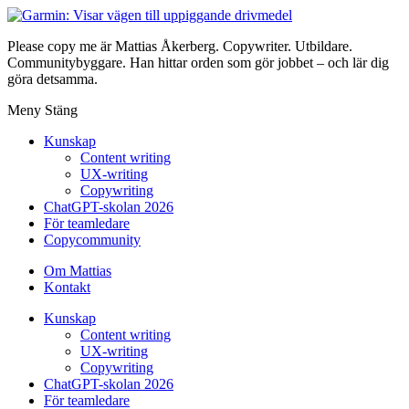
Please copy me är Mattias Åkerberg. Copywriter. Utbildare.
Communitybyggare. Han hittar orden som gör jobbet – och lär dig
göra detsamma.
Meny
Stäng
Kunskap
Content writing
UX-writing
Copywriting
ChatGPT-skolan 2026
För teamledare
Copycommunity
Om Mattias
Kontakt
Kunskap
Content writing
UX-writing
Copywriting
ChatGPT-skolan 2026
För teamledare