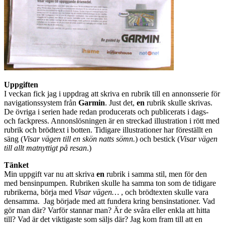
Uppgiften
I veckan fick jag i uppdrag att skriva en rubrik till en annonsserie för
navigationssystem från
Garmin
. Just det,
en
rubrik skulle skrivas.
De övriga i serien hade redan producerats och publicerats i dags-
och fackpress. Annonslösningen är en streckad illustration i rött med
rubrik och brödtext i botten. Tidigare illustrationer har föreställt en
säng (
Visar vägen till en skön natts sömn.
) och bestick (
Visar vägen
till allt matnyttigt på resan
.)
Tänket
Min uppgift var nu att skriva
en
rubrik i samma stil, men för den
med bensinpumpen. Rubriken skulle ha samma ton som de tidigare
rubrikerna, börja med
Visar vägen…
, och brödtexten skulle vara
densamma. Jag började med att fundera kring bensinstationer. Vad
gör man där? Varför stannar man? Är de svåra eller enkla att hitta
till? Vad är det viktigaste som säljs där? Jag kom fram till att en