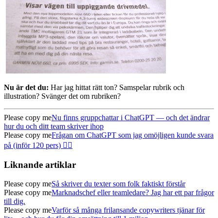
Nu är det du:
Har jag hittat rätt ton? Samspelar rubrik och
illustration? Svänger det om rubriken?
Please copy me
Nu finns gruppchattar i ChatGPT — och det ändrar
hur du och ditt team skriver ihop
Please copy me
Frågan om ChatGPT som jag omöjligen kunde svara
på (inför 120 pers) 🤦‍♂️
Liknande artiklar
Please copy me
Så skriver du texter som folk faktiskt förstår
Please copy me
Marknadschef eller teamledare? Jag har ett par frågor
till dig.
Please copy me
Varför så många frilansande copywriters tjänar för