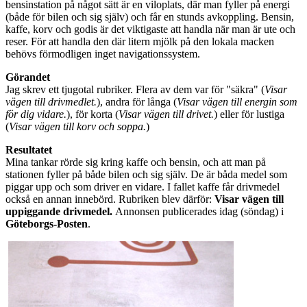
bensinstation på något sätt är en viloplats, där man fyller på energi
(både för bilen och sig själv) och får en stunds avkoppling. Bensin,
kaffe, korv och godis är det viktigaste att handla när man är ute och
reser. För att handla den där litern mjölk på den lokala macken
behövs förmodligen inget navigationssystem.
Görandet
Jag skrev ett tjugotal rubriker. Flera av dem var för "säkra" (
Visar
vägen till drivmedlet.
), andra för långa (
Visar vägen till energin som
för dig vidare.
), för korta (
Visar vägen till drivet.
) eller för lustiga
(
Visar vägen till korv och soppa.
)
Resultatet
Mina tankar rörde sig kring kaffe och bensin, och att man på
stationen fyller på både bilen och sig själv. De är båda medel som
piggar upp och som driver en vidare. I fallet kaffe får drivmedel
också en annan innebörd. Rubriken blev därför:
Visar vägen till
uppiggande drivmedel.
Annonsen publicerades idag (söndag) i
Göteborgs-Posten
.