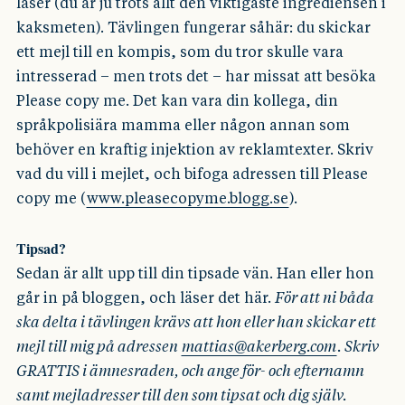
läser (du är ju trots allt den viktigaste ingrediensen i
kaksmeten). Tävlingen fungerar såhär: du skickar
ett mejl till en kompis, som du tror skulle vara
intresserad – men trots det – har missat att besöka
Please copy me. Det kan vara din kollega, din
språkpolisiära mamma eller någon annan som
behöver en kraftig injektion av reklamtexter. Skriv
vad du vill i mejlet, och bifoga adressen till Please
copy me (
www.pleasecopyme.blogg.se
).
Tipsad?
Sedan är allt upp till din tipsade vän. Han eller hon
går in på bloggen, och läser det här.
För att ni båda
ska delta i tävlingen krävs att hon eller han skickar ett
mejl till mig på adressen
mattias@akerberg.com
. Skriv
GRATTIS i ämnesraden, och ange för- och efternamn
samt mejladresser till den som tipsat och dig själv.