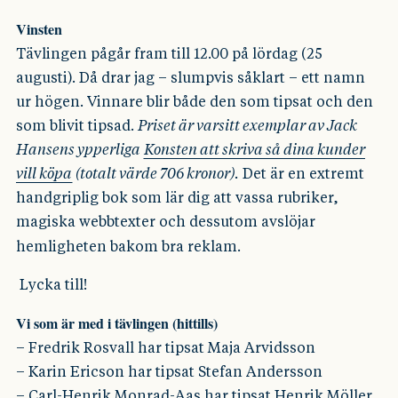
Vinsten
Tävlingen pågår fram till 12.00 på lördag (25
augusti). Då drar jag – slumpvis såklart – ett namn
ur högen. Vinnare blir både den som tipsat och den
som blivit tipsad.
Priset är varsitt exemplar av Jack
Hansens ypperliga
Konsten att skriva så dina kunder
vill köpa
(totalt värde 706 kronor).
Det är en extremt
handgriplig bok som lär dig att vassa rubriker,
magiska webbtexter och dessutom avslöjar
hemligheten bakom bra reklam.
Lycka till!
Vi som är med i tävlingen (hittills)
– Fredrik Rosvall har tipsat Maja Arvidsson
– Karin Ericson har tipsat Stefan Andersson
– Carl-Henrik Monrad-Aas har tipsat Henrik Möller