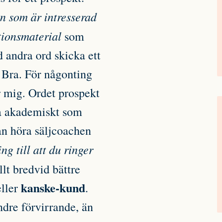
n som är intresserad
tionsmaterial
som
 andra ord skicka ett
? Bra. För någonting
r mig. Ordet prospekt
ka akademiskt som
an höra säljcoachen
ing till att du ringer
llt bredvid bättre
kanske-kund
eller
.
ndre förvirrande, än