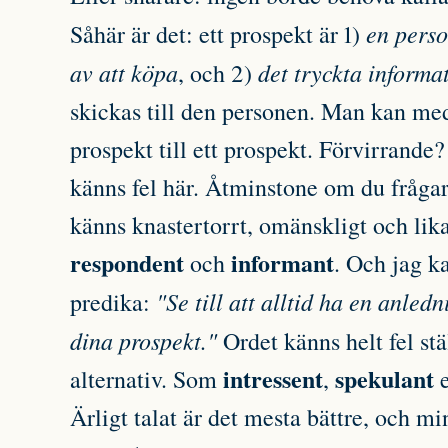
en perso
Såhär är det: ett prospekt är 1)
av att köpa
det tryckta informa
, och 2)
skickas till den personen. Man kan med
prospekt till ett prospekt. Förvirrande
känns fel här. Åtminstone om du fråga
känns knastertorrt, omänskligt och li
respondent
informant
och
. Och jag k
"Se till att alltid ha en anledn
predika:
dina prospekt."
Ordet känns helt fel stä
intressent
spekulant
alternativ. Som
,
Ärligt talat är det mesta bättre, och mi