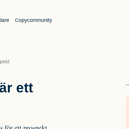
dare
Copycommunity
spekt
r ett
 för ett prospekt.