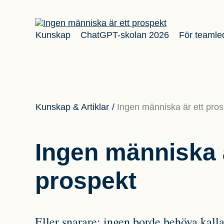
Kunskap
ChatGPT-skolan 2026
För teamle
Kunskap & Artiklar
/
Ingen människa är ett pro
Ingen människa ä
prospekt
Eller snarare: ingen borde behöva kallas