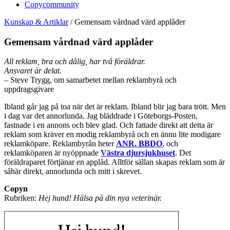
Copycommunity
Kunskap & Artiklar
/
Gemensam vårdnad värd applåder
Gemensam vårdnad värd applåder
All reklam, bra och dålig, har två föräldrar.
Ansvaret är delat.
– Steve Trygg, om samarbetet mellan reklambyrå och
uppdragsgivare
Ibland går jag på toa när det är reklam. Ibland blir jag bara trött. Men
i dag var det annorlunda. Jag bläddrade i Göteborgs-Posten,
fastnade i en annons och blev glad. Och fattade direkt att detta är
reklam som kräver en modig reklambyrå och en ännu lite modigare
reklamköpare. Reklambyrån heter
ANR. BBDO
, och
reklamköparen är nyöppnade
Västra djursjukhuset
. Det
föräldraparet förtjänar en applåd. Alltför sällan skapas reklam som är
såhär direkt, annorlunda och mitt i skrevet.
Copyn
Rubriken:
Hej hund! Hälsa på din nya veterinär.