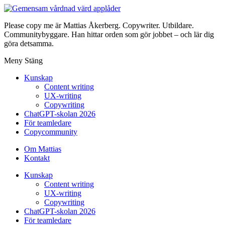
Please copy me är Mattias Åkerberg. Copywriter. Utbildare.
Communitybyggare. Han hittar orden som gör jobbet – och lär dig
göra detsamma.
Meny
Stäng
Kunskap
Content writing
UX-writing
Copywriting
ChatGPT-skolan 2026
För teamledare
Copycommunity
Om Mattias
Kontakt
Kunskap
Content writing
UX-writing
Copywriting
ChatGPT-skolan 2026
För teamledare