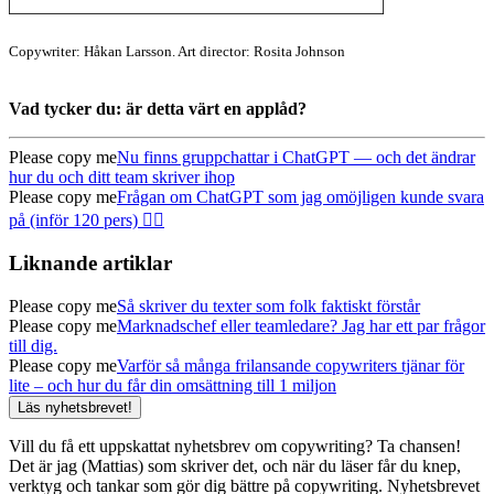
Copywriter: Håkan Larsson. Art director: Rosita Johnson
Vad tycker du: är detta värt en applåd?
Please copy me
Nu finns gruppchattar i ChatGPT — och det ändrar
hur du och ditt team skriver ihop
Please copy me
Frågan om ChatGPT som jag omöjligen kunde svara
på (inför 120 pers) 🤦‍♂️
Liknande artiklar
Please copy me
Så skriver du texter som folk faktiskt förstår
Please copy me
Marknadschef eller teamledare? Jag har ett par frågor
till dig.
Please copy me
Varför så många frilansande copywriters tjänar för
lite – och hur du får din omsättning till 1 miljon
Läs nyhetsbrevet!
Vill du få ett uppskattat nyhetsbrev om copywriting? Ta chansen!
Det är jag (Mattias) som skriver det, och när du läser får du knep,
verktyg och tankar som gör dig bättre på copywriting. Nyhetsbrevet