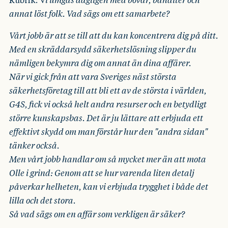
Rubrik: V
i umgås dagligen med bovar, banditer och
annat löst folk. Vad sägs om ett samarbete?
Vårt jobb är att se till att du kan koncentrera dig på ditt.
Med en skräddarsydd säkerhetslösning slipper du
nämligen bekymra dig om annat än dina affärer.
När vi gick från att vara Sveriges näst största
säkerhetsföretag till att bli ett av de största i världen,
G4S, fick vi också helt andra resurser och en betydligt
större kunskapsbas. Det är ju lättare att erbjuda ett
effektivt skydd om man förstår hur den "andra sidan"
tänker också.
Men vårt jobb handlar om så mycket mer än att mota
Olle i grind: Genom att se hur varenda liten detalj
påverkar helheten, kan vi erbjuda trygghet i både det
lilla och det stora.
Så vad sägs om en affär som verkligen är säker?