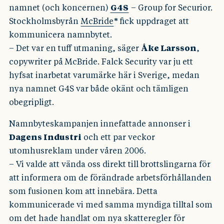
namnet (och koncernen)
G4S
– Group for Securior.
Stockholmsbyrån
McBride
*
fick uppdraget att
kommunicera namnbytet.
– Det var en tuff utmaning, säger
Åke Larsson
,
copywriter på McBride. Falck Security var ju ett
hyfsat inarbetat varumärke här i Sverige, medan
nya namnet G4S var både okänt och tämligen
obegripligt.
Namnbyteskampanjen innefattade annonser i
Dagens Industri
och ett par veckor
utomhusreklam under våren 2006.
– Vi valde att vända oss direkt till brottslingarna för
att informera om de förändrade arbetsförhållanden
som fusionen kom att innebära. Detta
kommunicerade vi med samma myndiga tilltal som
om det hade handlat om nya skatteregler för