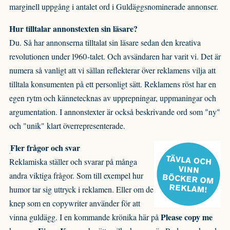
marginell uppgång i antalet ord i Guldäggsnominerade annonser.
Hur tilltalar annonstexten sin läsare?
Du. Så har annonserna tilltalat sin läsare sedan den kreativa
revolutionen under 1960-talet. Och avsändaren har varit vi. Det är
numera så vanligt att vi sällan reflekterar över reklamens vilja att
tilltala konsumenten på ett personligt sätt. Reklamens röst har en
egen rytm och kännetecknas av upprepningar, uppmaningar och
argumentation. I annonstexter är också beskrivande ord som "ny"
och "unik" klart överrepresenterade.
Fler frågor och svar
Reklamiska ställer och svarar på många
andra viktiga frågor. Som till exempel hur
humor tar sig uttryck i reklamen. Eller om de
knep som en copywriter använder för att
Please copy me
vinna guldägg. I en kommande krönika här på