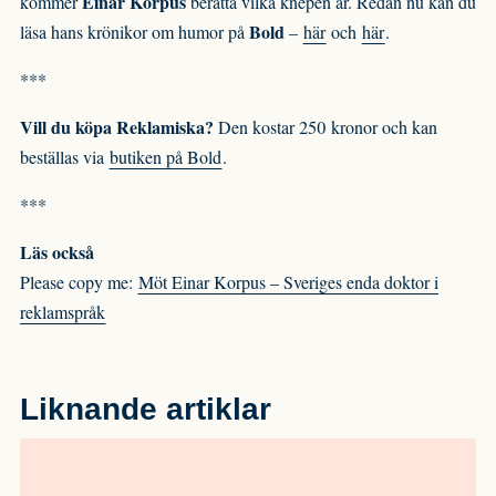
Einar Korpus
kommer
berätta vilka knepen är. Redan nu kan du
Bold
läsa hans krönikor om humor på
–
här
och
här
.
***
Vill du köpa Reklamiska?
Den kostar 250 kronor och kan
beställas via
butiken på Bold
.
***
Läs också
Please copy me:
Möt Einar Korpus – Sveriges enda doktor i
reklamspråk
Liknande artiklar