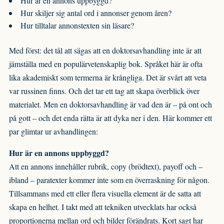
Hur är en annons uppbyggd?
Hur skiljer sig antal ord i annonser genom åren?
Hur tilltalar annonstexten sin läsare?
Med först: det tål att sägas att en doktorsavhandling inte är att
jämställa med en populärvetenskaplig bok. Språket här är ofta
lika akademiskt som termerna är krångliga. Det är svårt att veta
var russinen finns. Och det tar ett tag att skapa överblick över
materialet. Men en doktorsavhandling är vad den är – på ont och
på gott – och det enda rätta är att dyka ner i den. Här kommer ett
par glimtar ur avhandlingen:
Hur är en annons uppbyggd?
Att en annons innehåller rubrik, copy (brödtext), payoff och –
ibland – paratexter kommer inte som en överraskning för någon.
Tillsammans med ett eller flera visuella element är de satta att
skapa en helhet. I takt med att tekniken utvecklats har också
proportionerna mellan ord och bilder förändrats. Kort sagt har