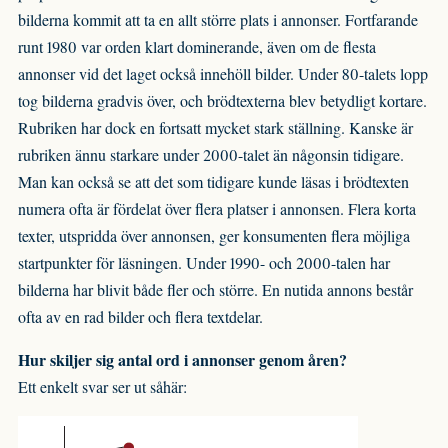
bilderna kommit att ta en allt större plats i annonser. Fortfarande
runt 1980 var orden klart dominerande, även om de flesta
annonser vid det laget också innehöll bilder. Under 80-talets lopp
tog bilderna gradvis över, och brödtexterna blev betydligt kortare.
Rubriken har dock en fortsatt mycket stark ställning. Kanske är
rubriken ännu starkare under 2000-talet än någonsin tidigare.
Man kan också se att det som tidigare kunde läsas i brödtexten
numera ofta är fördelat över flera platser i annonsen. Flera korta
texter, utspridda över annonsen, ger konsumenten flera möjliga
startpunkter för läsningen. Under 1990- och 2000-talen har
bilderna har blivit både fler och större. En nutida annons består
ofta av en rad bilder och flera textdelar.
Hur skiljer sig antal ord i annonser genom åren?
Ett enkelt svar ser ut såhär: