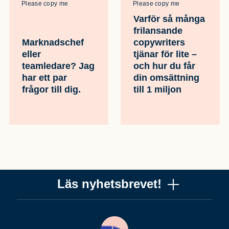
Please copy me
Please copy me
Varför så många
frilansande
Marknadschef
copywriters
eller
tjänar för lite –
teamledare? Jag
och hur du får
har ett par
din omsättning
frågor till dig.
till 1 miljon
Läs nyhetsbrevet!
Vill du få ett uppskattat nyhetsbrev om copywriting? Ta
chansen! Det är jag (Mattias) som skriver det, och när