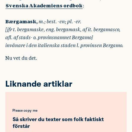
Svenska Akademiens ordbok
:
Bærgamask,
m.; best. -en; pl. -er.
[jfr t. bergamaske, eng. bergamask, af it. bergamasco,
afl. af stads- o. provinsnamnet Bergamo]
invånare i den italienska staden l. provinsen Bergamo.
Nu vet du det.
Liknande artiklar
Please copy me
Så skriver du texter som folk faktiskt
förstår