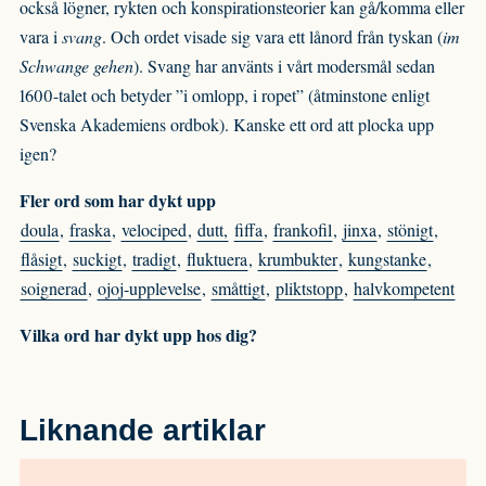
också lögner, rykten och konspirationsteorier kan gå/komma eller
vara i
svang
. Och ordet visade sig vara ett lånord från tyskan (
im
Schwange gehen
). Svang har använts i vårt modersmål sedan
1600-talet och betyder ”i omlopp, i ropet” (åtminstone enligt
Svenska Akademiens ordbok). Kanske ett ord att plocka upp
igen?
Fler ord som har dykt upp
doula
,
fraska
,
velociped
,
dutt,
fiffa
,
frankofil
,
jinxa
,
stönigt
,
flåsigt
,
suckigt
,
tradigt
,
fluktuera
,
krumbukter
,
kungstanke
,
soignerad
,
ojoj-upplevelse
,
småttigt
,
pliktstopp
,
halvkompetent
Vilka ord har dykt upp hos dig?
Liknande artiklar