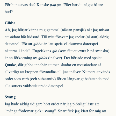
För hur stavas det? Kanske
pansjis
. Eller har du något bättre
bud?
Gibba
Åh, jag börjar känna mig gammal (nästan pansjis) när jag missat
ett sådant här kidsord. Till mitt försvar: jag spelar (nästan) aldrig
datorspel. För att
gibba
är ”att spela våldsamma datorspel
nätterna i ända”. Engelskans
gib
(som fått ett extra b på svenska)
är en förkortning av
giblet
(inälvor). Det började med spelet
Quake
, där gibba innebär att man skadar en motståndare så
allvarligt att kroppen förvandlas till just inälvor. Numera används
ordet som verb (och substantiv) för ett långvarigt befattande med
alla sorters våldsrelaterade datorspel.
Svang
Jag hade aldrig tidigare hört ordet när jag plötsligt läste att
”många fördomar gick i svang”. Snart fick jag klart för mig att