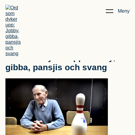
Meny
Kunskap & Artiklar
/
Ord som dyker upp: Jobby, gibba,
pansjis och svang
Ord som dyker upp: Jobby,
gibba, pansjis och svang