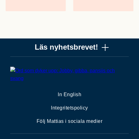
Läs nyhetsbrevet!
Vill du få ett uppskattat nyhetsbrev om copywriting? Ta
chansen! Det är jag (Mattias) som skriver det, och när
du läser får du knep, verktyg och tankar som gör dig
bättre på copywriting. Nyhetsbrevet från Please copy
In English
me är alldeles gratis. Nära 10 000 får det redan.
Integritetspolicy
Min e-postadress
Följ Mattias i sociala medier