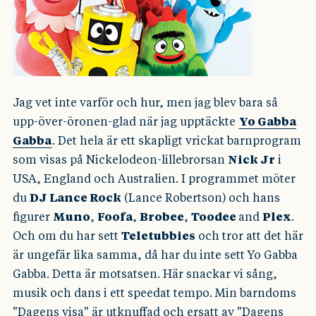
Jag vet inte varför och hur, men jag blev bara så
upp-över-öronen-glad när jag upptäckte
Yo Gabba
Gabba
. Det hela är ett skapligt vrickat barnprogram
som visas på Nickelodeon-lillebrorsan
Nick Jr
i
USA, England och Australien. I programmet möter
du
DJ Lance Rock
(Lance Robertson) och hans
figurer
Muno
,
Foofa
,
Brobee
,
Toodee
and
Plex
.
Och om du har sett
Teletubbies
och tror att det här
är ungefär lika samma, då har du inte sett Yo Gabba
Gabba. Detta är motsatsen. Här snackar vi sång,
musik och dans i ett speedat tempo. Min barndoms
"Dagens visa" är utknuffad och ersatt av "Dagens