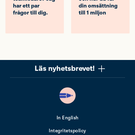
har ett par
din omsättning
frågor till dig.
till 1 miljon
Läs nyhetsbrevet!
Vill du få ett uppskattat nyhetsbrev om copywriting?
Ta chansen! Det är jag (Mattias) som skriver det, och
när du läser får du knep, verktyg och tankar som gör
dig bättre på copywriting. Nyhetsbrevet från Please
copy me är alldeles gratis. Nära 10 000 får det redan.
In English
Integritetspolicy