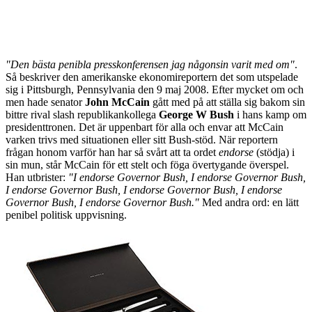
"Den bästa penibla presskonferensen jag någonsin varit med om"
.
Så beskriver den amerikanske ekonomireportern det som utspelade
sig i Pittsburgh, Pennsylvania den 9 maj 2008. Efter mycket om och
men hade senator
John McCain
gått med på att ställa sig bakom sin
bittre rival slash republikankollega
George W Bush
i hans kamp om
presidenttronen. Det är uppenbart för alla och envar att McCain
varken trivs med situationen eller sitt Bush-stöd. När reportern
frågan honom varför han har så svårt att ta ordet
endorse
(stödja) i
sin mun, står McCain för ett stelt och föga övertygande överspel.
Han utbrister:
"I endorse Governor Bush, I endorse Governor Bush,
I endorse Governor Bush, I endorse Governor Bush, I endorse
Governor Bush, I endorse Governor Bush."
Med andra ord: en lätt
penibel politisk uppvisning.