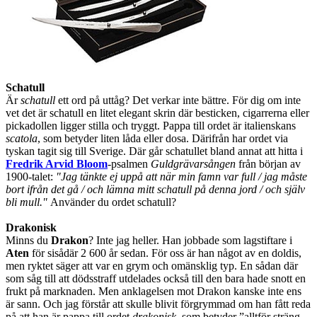
Schatull
Är
schatull
ett ord på uttåg? Det verkar inte bättre. För dig om inte
vet det är schatull en litet elegant skrin där besticken, cigarrerna eller
pickadollen ligger stilla och tryggt. Pappa till ordet är italienskans
scatola
, som betyder liten låda eller dosa. Därifrån har ordet via
tyskan tagit sig till Sverige. Där går schatullet bland annat att hitta i
Fredrik Arvid Bloom
-psalmen
Guldgrävarsången
från början av
1900-talet:
"Jag tänkte ej uppå att när min famn var full / jag måste
bort ifrån det gå / och lämna mitt schatull på denna jord / och själv
bli mull."
Använder du ordet schatull?
Drakonisk
Minns du
Drakon
? Inte jag heller. Han jobbade som lagstiftare i
Aten
för sisådär 2 600 år sedan. För oss är han något av en doldis,
men ryktet säger att var en grym och omänsklig typ. En sådan där
som såg till att dödsstraff utdelades också till den bara hade snott en
frukt på marknaden. Men anklagelsen mot Drakon kanske inte ens
är sann. Och jag förstår att skulle blivit förgrymmad om han fått reda
på att han är pappa till ordet
drakonisk
, som betyder ”alltför sträng,