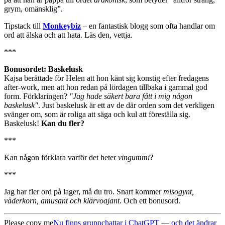
grym, omänsklig”.
Tipstack till
Monkeybiz
– en fantastisk blogg som ofta handlar om
ord att älska och att hata. Läs den, vettja.
***
Bonusordet: Baskelusk
Kajsa berättade för Helen att hon känt sig konstig efter fredagens
after-work, men att hon redan på lördagen tillbaka i gammal god
form. Förklaringen?
"Jag hade säkert bara fått i mig någon
baskelusk"
. Just baskelusk är ett av de där orden som det verkligen
svänger om, som är roliga att säga och kul att föreställa sig.
Baskelusk!
Kan du fler?
***
Kan någon förklara varför det heter
vingummi
?
***
Jag har fler ord på lager, må du tro. Snart kommer
misogynt,
väderkorn, amusant och klärvoajant
. Och ett bonusord.
Please copy me
Nu finns gruppchattar i ChatGPT — och det ändrar