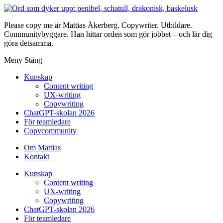
Please copy me är Mattias Åkerberg. Copywriter. Utbildare.
Communitybyggare. Han hittar orden som gör jobbet – och lär dig
göra detsamma.
Meny
Stäng
Kunskap
Content writing
UX-writing
Copywriting
ChatGPT-skolan 2026
För teamledare
Copycommunity
Om Mattias
Kontakt
Kunskap
Content writing
UX-writing
Copywriting
ChatGPT-skolan 2026
För teamledare