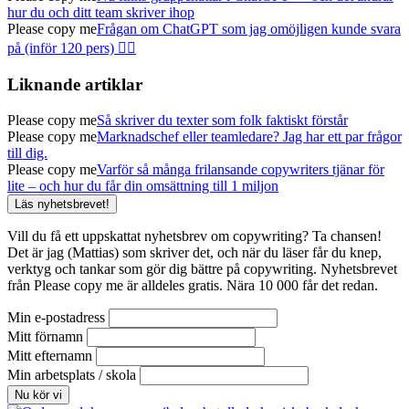
hur du och ditt team skriver ihop
Please copy me
Frågan om ChatGPT som jag omöjligen kunde svara
på (inför 120 pers) 🤦‍♂️
Liknande artiklar
Please copy me
Så skriver du texter som folk faktiskt förstår
Please copy me
Marknadschef eller teamledare? Jag har ett par frågor
till dig.
Please copy me
Varför så många frilansande copywriters tjänar för
lite – och hur du får din omsättning till 1 miljon
Läs nyhetsbrevet!
Vill du få ett uppskattat nyhetsbrev om copywriting? Ta chansen!
Det är jag (Mattias) som skriver det, och när du läser får du knep,
verktyg och tankar som gör dig bättre på copywriting. Nyhetsbrevet
från Please copy me är alldeles gratis. Nära 10 000 får det redan.
Min e-postadress
Mitt förnamn
Mitt efternamn
Min arbetsplats / skola