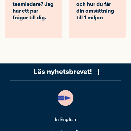
teamledare? Jag
och hur du får
har ett par
din omsättning
frågor till dig.
till 1 miljon
Läs nyhetsbrevet!
Vill du få ett uppskattat nyhetsbrev om copywriting?
Ta chansen! Det är jag (Mattias) som skriver det, och
när du läser får du knep, verktyg och tankar som gör
dig bättre på copywriting. Nyhetsbrevet från Please
copy me är alldeles gratis. Nära 10 000 får det redan.
In English