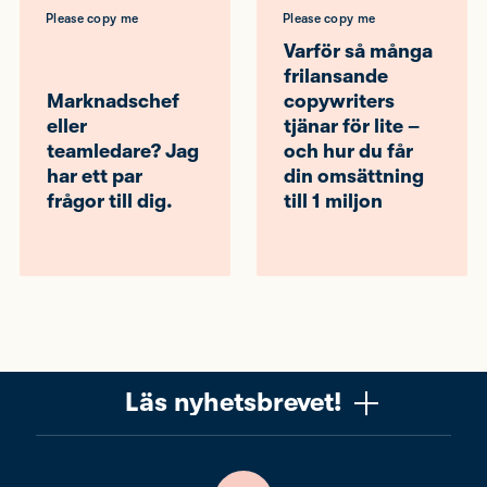
Please copy me
Please copy me
Varför så många
frilansande
Marknadschef
copywriters
eller
tjänar för lite –
teamledare? Jag
och hur du får
har ett par
din omsättning
frågor till dig.
till 1 miljon
Läs nyhetsbrevet!
Vill du få ett uppskattat nyhetsbrev om copywriting?
Ta chansen! Det är jag (Mattias) som skriver det, och