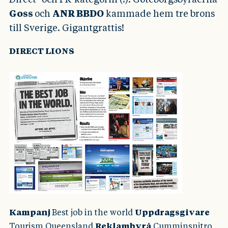
Goss
och
ANR BBDO
kammade hem tre brons
till Sverige. Gigantgrattis!
DIRECT LIONS
Kampanj
Best job in the world
Uppdragsgivare
Tourism Queensland
Reklambyrå
Cumminsnitro