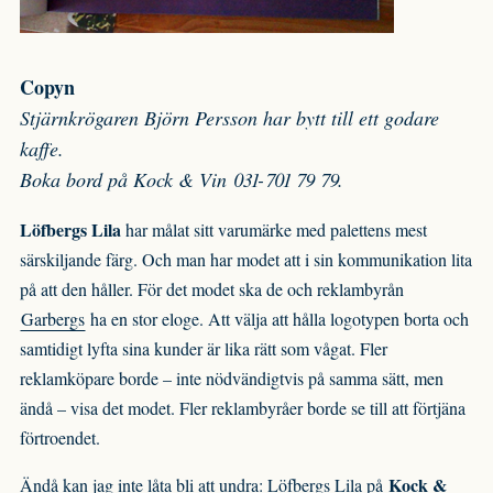
Copyn
Stjärnkrögaren Björn Persson har bytt till ett godare
kaffe.
Boka bord på Kock & Vin 031-701 79 79.
Löfbergs Lila
har målat sitt varumärke med palettens mest
särskiljande färg. Och man har modet att i sin kommunikation lita
på att den håller. För det modet ska de och reklambyrån
Garbergs
ha en stor eloge. Att välja att hålla logotypen borta och
samtidigt lyfta sina kunder är lika rätt som vågat. Fler
reklamköpare borde – inte nödvändigtvis på samma sätt, men
ändå – visa det modet. Fler reklambyråer borde se till att förtjäna
förtroendet.
Kock &
Ändå kan jag inte låta bli att undra: Löfbergs Lila på