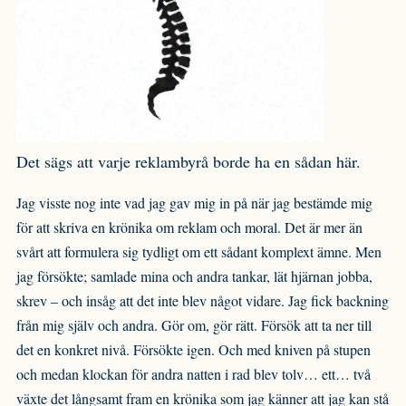
Det sägs att varje reklambyrå borde ha en sådan här.
Jag visste nog inte vad jag gav mig in på när jag bestämde mig
för att skriva en krönika om reklam och moral. Det är mer än
svårt att formulera sig tydligt om ett sådant komplext ämne. Men
jag försökte; samlade mina och andra tankar, lät hjärnan jobba,
skrev – och insåg att det inte blev något vidare. Jag fick backning
från mig själv och andra. Gör om, gör rätt. Försök att ta ner till
det en konkret nivå. Försökte igen. Och med kniven på stupen
och medan klockan för andra natten i rad blev tolv… ett… två
växte det långsamt fram en krönika som jag känner att jag kan stå