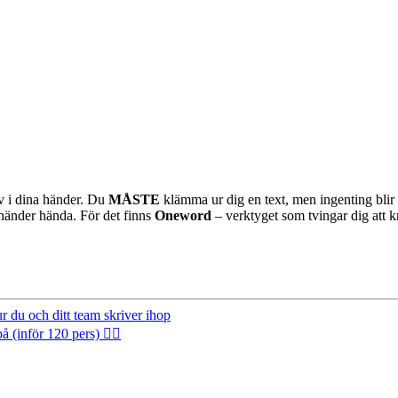
rv i dina händer. Du
MÅSTE
klämma ur dig en text, men ingenting blir ti
 händer hända. För det finns
Oneword
– verktyget som tvingar dig att k
 du och ditt team skriver ihop
inför 120 pers) 🤦‍♂️