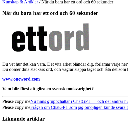
Kunskap & Artiklar
/
När du bara har ett ord och 60 sekunder
När du bara har ett ord och 60 sekunder
Du vet hur det kan vara. Det vita arket bländar dig, förlamar varje ne
Du dömer dina stackars ord, och vägrar släppa taget och låta det som
www.oneword.com
Vem blir först att göra en svensk motsvarighet?
Please copy me
Nu finns gruppchattar i ChatGPT — och det ändrar hur
Please copy me
Frågan om ChatGPT som jag omöjligen kunde svara på (
Liknande artiklar