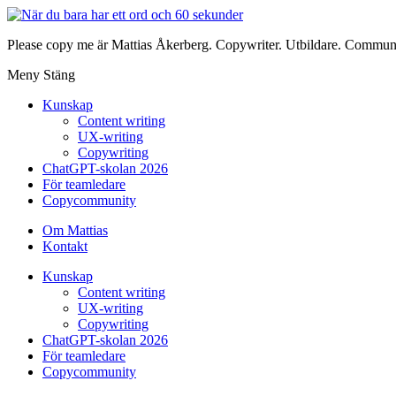
Please copy me är Mattias Åkerberg. Copywriter. Utbildare. Communi
Meny
Stäng
Kunskap
Content writing
UX-writing
Copywriting
ChatGPT-skolan 2026
För teamledare
Copycommunity
Om Mattias
Kontakt
Kunskap
Content writing
UX-writing
Copywriting
ChatGPT-skolan 2026
För teamledare
Copycommunity