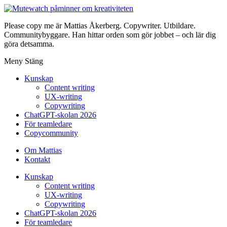
Please copy me är Mattias Åkerberg. Copywriter. Utbildare.
Communitybyggare. Han hittar orden som gör jobbet – och lär dig
göra detsamma.
Meny
Stäng
Kunskap
Content writing
UX-writing
Copywriting
ChatGPT-skolan 2026
För teamledare
Copycommunity
Om Mattias
Kontakt
Kunskap
Content writing
UX-writing
Copywriting
ChatGPT-skolan 2026
För teamledare