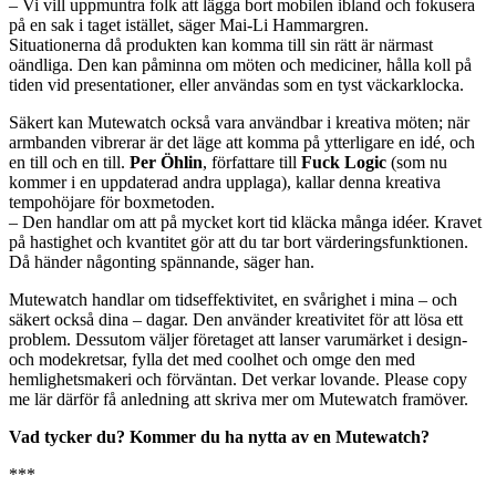
– Vi vill uppmuntra folk att lägga bort mobilen ibland och fokusera
på en sak i taget istället, säger Mai-Li Hammargren.
Situationerna då produkten kan komma till sin rätt är närmast
oändliga. Den kan påminna om möten och mediciner, hålla koll på
tiden vid presentationer, eller användas som en tyst väckarklocka.
Säkert kan Mutewatch också vara användbar i kreativa möten; när
armbanden vibrerar är det läge att komma på ytterligare en idé, och
en till och en till.
Per Öhlin
, författare till
Fuck Logic
(som nu
kommer i en uppdaterad andra upplaga), kallar denna kreativa
tempohöjare för boxmetoden.
– Den handlar om att på mycket kort tid kläcka många idéer. Kravet
på hastighet och kvantitet gör att du tar bort värderingsfunktionen.
Då händer någonting spännande, säger han.
Mutewatch handlar om tidseffektivitet, en svårighet i mina – och
säkert också dina – dagar. Den använder kreativitet för att lösa ett
problem. Dessutom väljer företaget att lanser varumärket i design-
och modekretsar, fylla det med coolhet och omge den med
hemlighetsmakeri och förväntan. Det verkar lovande. Please copy
me lär därför få anledning att skriva mer om Mutewatch framöver.
Vad tycker du? Kommer du ha nytta av en Mutewatch?
***