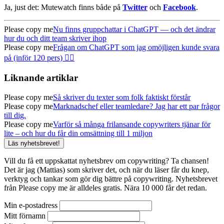
Ja, just det: Mutewatch finns både på
Twitter
och
Facebook
.
Please copy me
Nu finns gruppchattar i ChatGPT — och det ändrar
hur du och ditt team skriver ihop
Please copy me
Frågan om ChatGPT som jag omöjligen kunde svara
på (inför 120 pers) 🤦‍♂️
Liknande artiklar
Please copy me
Så skriver du texter som folk faktiskt förstår
Please copy me
Marknadschef eller teamledare? Jag har ett par frågor
till dig.
Please copy me
Varför så många frilansande copywriters tjänar för
lite – och hur du får din omsättning till 1 miljon
Läs nyhetsbrevet!
Vill du få ett uppskattat nyhetsbrev om copywriting? Ta chansen!
Det är jag (Mattias) som skriver det, och när du läser får du knep,
verktyg och tankar som gör dig bättre på copywriting. Nyhetsbrevet
från Please copy me är alldeles gratis. Nära 10 000 får det redan.
Min e-postadress
Mitt förnamn