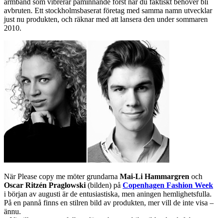
armband som vibrerar påminnande först när du faktiskt behöver bli
avbruten. Ett stockholmsbaserat företag med samma namn utvecklar
just nu produkten, och räknar med att lansera den under sommaren
2010.
När Please copy me möter grundarna
Mai-Li Hammargren
och
Oscar Ritzén Praglowski
(bilden) på
Copenhagen Fashion Week
i början av augusti är de entusiastiska, men aningen hemlighetsfulla.
På en pannå finns en stilren bild av produkten, mer vill de inte visa –
ännu.