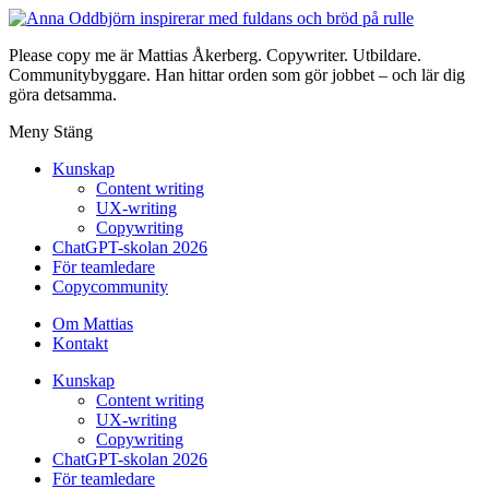
Please copy me är Mattias Åkerberg. Copywriter. Utbildare.
Communitybyggare. Han hittar orden som gör jobbet – och lär dig
göra detsamma.
Meny
Stäng
Kunskap
Content writing
UX-writing
Copywriting
ChatGPT-skolan 2026
För teamledare
Copycommunity
Om Mattias
Kontakt
Kunskap
Content writing
UX-writing
Copywriting
ChatGPT-skolan 2026
För teamledare