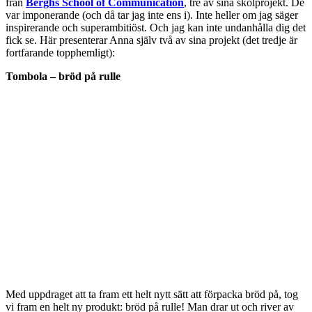
från
Berghs School of Communication
, tre av sina skolprojekt. De
var imponerande (och då tar jag inte ens i). Inte heller om jag säger
inspirerande och superambitiöst. Och jag kan inte undanhålla dig det
fick se. Här presenterar Anna själv två av sina projekt (det tredje är
fortfarande topphemligt):
Tombola – bröd på rulle
Med uppdraget att ta fram ett helt nytt sätt att förpacka bröd på, tog
vi fram en helt ny produkt: bröd på rulle! Man drar ut och river av