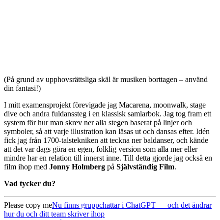
(På grund av upphovsrättsliga skäl är musiken borttagen – använd
din fantasi!)
I mitt examensprojekt förevigade jag Macarena, moonwalk, stage
dive och andra fuldanssteg i en klassisk samlarbok. Jag tog fram ett
system för hur man skrev ner alla stegen baserat på linjer och
symboler, så att varje illustration kan läsas ut och dansas efter. Idén
fick jag från 1700-talstekniken att teckna ner baldanser, och kände
att det var dags göra en egen, folklig version som alla mer eller
mindre har en relation till innerst inne. Till detta gjorde jag också en
film ihop med
Jonny Holmberg
på
Självständig Film
.
Vad tycker du?
Please copy me
Nu finns gruppchattar i ChatGPT — och det ändrar
hur du och ditt team skriver ihop