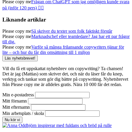
Please copy me
Frågan om ChatGPT som jag omöjligen kunde svara
på (inför 120 pers) 🤦‍♂️
Liknande artiklar
Please copy me
Så skriver du texter som folk faktiskt förstår
Please copy me
Marknadschef eller teamledare? Jag har ett par frågor
till dig.
Please copy me
Varför så många frilansande copywriters tjänar för
lite – och hur du får din omsättning till 1 miljon
Läs nyhetsbrevet!
Vill du få ett uppskattat nyhetsbrev om copywriting? Ta chansen!
Det är jag (Mattias) som skriver det, och när du läser får du knep,
verktyg och tankar som gör dig bättre på copywriting. Nyhetsbrevet
från Please copy me är alldeles gratis. Nära 10 000 får det redan.
Min e-postadress
Mitt förnamn
Mitt efternamn
Min arbetsplats / skola