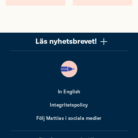
Läs nyhetsbrevet!
Vill du få ett uppskattat nyhetsbrev om copywriting?
Ta chansen! Det är jag (Mattias) som skriver det, och
när du läser får du knep, verktyg och tankar som gör
dig bättre på copywriting. Nyhetsbrevet från Please
copy me är alldeles gratis. Nära 10 000 får det redan.
In English
Integritetspolicy
Min e-postadress
Följ Mattias i sociala medier