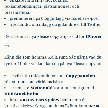
enklare hitta skrivråd, boktips,
reklamutbildningar, platsannonser och
pressmaterial
prenumerera på blogginlägg via rss eller e-post
tipsa andra om inlägg du gillar direkt till Twitter
Dessutom är nya Please copy anpassad för
iPhone
.
***
Känn dig som hemma. Kolla runt. Säg gärna vad du
tycker. Under veckan kan du på nya Please copy me:
se vilka tio reklamfilmer som
Copypanelen
röstat fram som världens bästa
se senaste
McDonald’s
-annonsen signerad
DDB Stockholm
höra
Gustav von Sydow
berätta om det
kreativa skrivverktyg som hans ByBurt kommer att