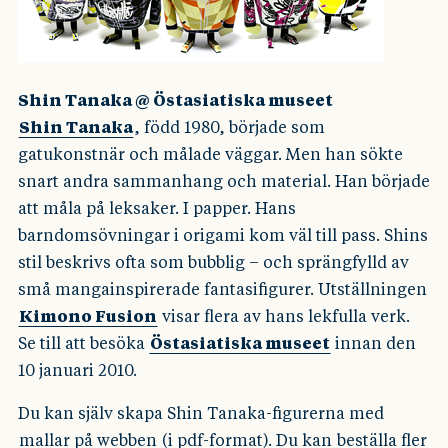
Shin Tanaka @ Östasiatiska museet
Shin Tanaka
, född 1980, började som
gatukonstnär och målade väggar. Men han sökte
snart andra sammanhang och material. Han började
att måla på leksaker. I papper. Hans
barndomsövningar i origami kom väl till pass. Shins
stil beskrivs ofta som bubblig – och sprängfylld av
små mangainspirerade fantasifigurer. Utställningen
Kimono Fusion
visar flera av hans lekfulla verk.
Se till att besöka
Östasiatiska museet
innan den
10 januari 2010.
Du kan själv skapa Shin Tanaka-figurerna med
mallar på webben
(i pdf-format). Du kan
beställa fler