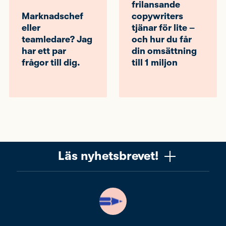
frilansande
Marknadschef
copywriters
eller
tjänar för lite –
teamledare? Jag
och hur du får
har ett par
din omsättning
frågor till dig.
till 1 miljon
Läs nyhetsbrevet!
Vill du få ett uppskattat nyhetsbrev om copywriting?
Ta chansen! Det är jag (Mattias) som skriver det, och
när du läser får du knep, verktyg och tankar som gör
dig bättre på copywriting. Nyhetsbrevet från Please