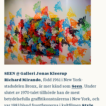
SEEN @ Galleri Jonas Kleerup
Richard Mirando
, född 1961 i New York-
stadsdelen Bronx, är mer känd som
Seen
. Under
slutet av 1970-talet tillhörde han de mest
betydelsefulla graffitikonstnärerna i New York, och
var 1983 bland frontfigurerna i kultfilmen
Style