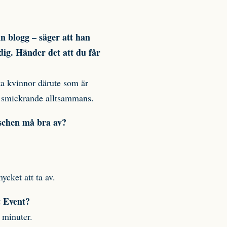
n blogg – säger att han
dig. Händer det att du får
fta kvinnor därute som är
t smickrande alltsammans.
schen må bra av?
ycket att ta av.
t Event?
 minuter.