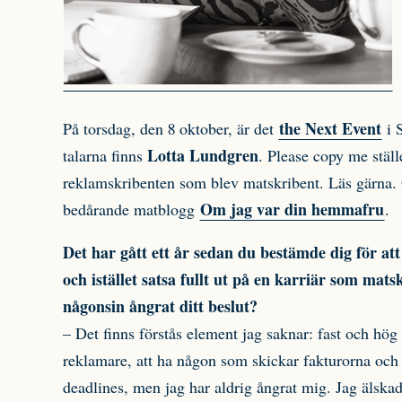
the Next Event
På
torsdag, den 8 oktober, är det
i 
Lotta Lundgren
talarna finns
. Please copy me ställe
reklamskribenten som blev matskribent. Läs gärna. 
Om jag var din hemmafru
bedårande matblogg
.
Det har gått ett år sedan du bestämde dig för a
och istället satsa fullt ut på en karriär som mat
någonsin ångrat ditt beslut?
– Det finns förstås element jag saknar: fast och hö
reklamare, att ha någon som skickar fakturorna och 
deadlines, men jag har aldrig ångrat mig. Jag älska