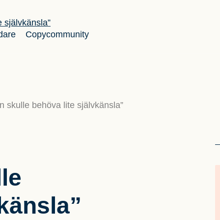
dare
Copycommunity
 skulle behöva lite självkänsla”
le
vkänsla”