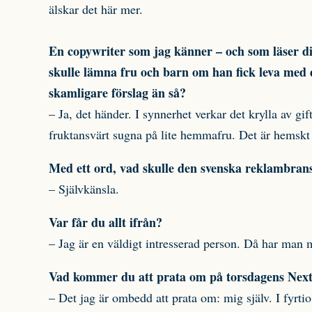
älskar det här mer.
En copywriter som jag känner – och som läser di
skulle lämna fru och barn om han fick leva med 
skamligare förslag än så?
– Ja, det händer. I synnerhet verkar det krylla av gi
fruktansvärt sugna på lite hemmafru. Det är hemsk
Med ett ord, vad skulle den svenska reklambran
– Självkänsla.
Var får du allt ifrån?
– Jag är en väldigt intresserad person. Då har man m
Vad kommer du att prata om på torsdagens Nex
– Det jag är ombedd att prata om: mig själv. I fyrtio