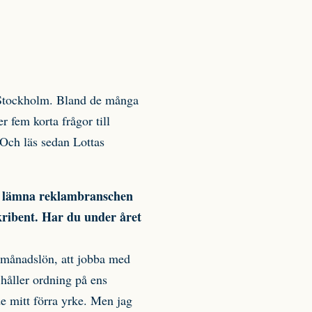
Stockholm. Bland de många
r fem korta frågor till
Och läs sedan Lottas
tt lämna reklambranschen
skribent. Har du under året
g månadslön, att jobba med
håller ordning på ens
de mitt förra yrke. Men jag