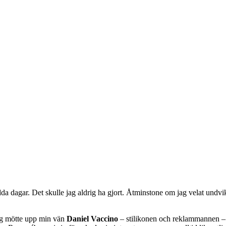
dda dagar. Det skulle jag aldrig ha gjort. Åtminstone om jag velat undvi
ag mötte upp min vän
Daniel Vaccino
– stilikonen och reklammannen –