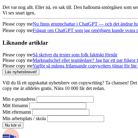
Det var nog allt. Eller nä, en sak till. Den halloumi-smörgåsen som se
Vi ses snart igen.
Please copy me
Nu finns gruppchattar i ChatGPT — och det ändrar hur
Please copy me
Frågan om ChatGPT som jag omöjligen kunde svara på (
Liknande artiklar
Please copy me
Så skriver du texter som folk faktiskt förstår
Please copy me
Marknadschef eller teamledare? Jag har ett par frågor ti
Please copy me
Varför så många frilansande copywriters tjänar för lite 
Läs nyhetsbrevet!
Vill du få ett uppskattat nyhetsbrev om copywriting? Ta chansen! Det 
copy me är alldeles gratis. Nära 10 000 får det redan.
Min e-postadress
Mitt förnamn
Mitt efternamn
Min arbetsplats / skola