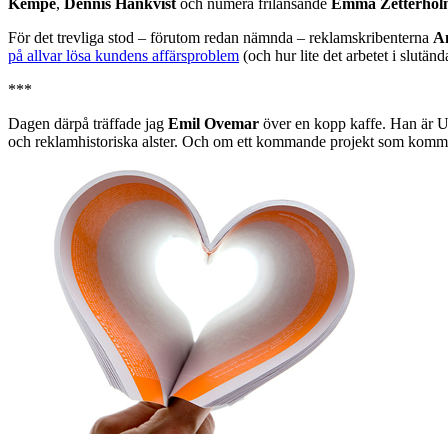
Kempe
,
Dennis Hankvist
och numera frilansande
Emma Zetterhol
För det trevliga stod – förutom redan nämnda – reklamskribenterna
A
på allvar lösa kundens affärsproblem
(och hur lite det arbetet i slutä
***
Dagen därpå träffade jag
Emil Ovemar
över en kopp kaffe. Han är 
och reklamhistoriska alster. Och om ett kommande projekt som kommer 