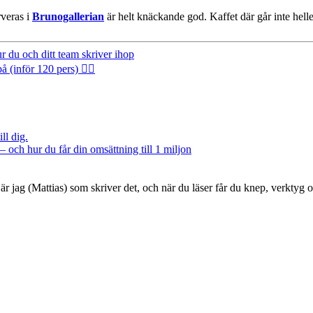
rveras i
Brunogallerian
är helt knäckande god. Kaffet där går inte hell
 du och ditt team skriver ihop
inför 120 pers) 🤦‍♂️
ll dig.
– och hur du får din omsättning till 1 miljon
är jag (Mattias) som skriver det, och när du läser får du knep, verktyg 