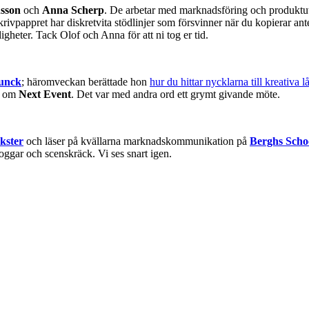
sson
och
Anna Scherp
. De arbetar med marknadsföring och produktu
krivpappret har diskretvita stödlinjer som försvinner när du kopierar an
igheter. Tack Olof och Anna för att ni tog er tid.
Funck
; häromveckan berättade hon
hur du hittar nycklarna till kreativa l
h om
Next Event
. Det var med andra ord ett grymt givande möte.
kster
och läser på kvällarna marknadskommunikation på
Berghs Scho
oggar och scenskräck. Vi ses snart igen.