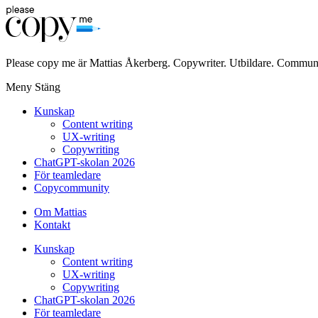
Please copy me är Mattias Åkerberg. Copywriter. Utbildare. Communi
Meny
Stäng
Kunskap
Content writing
UX-writing
Copywriting
ChatGPT-skolan 2026
För teamledare
Copycommunity
Om Mattias
Kontakt
Kunskap
Content writing
UX-writing
Copywriting
ChatGPT-skolan 2026
För teamledare