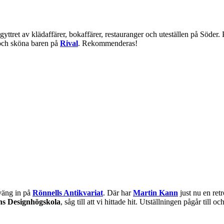
yttret av klädaffärer, bokaffärer, restauranger och uteställen på Söder.
och sköna baren på
Rival
. Rekommenderas!
väng in på
Rönnells Antikvariat
. Där har
Martin Kann
just nu en ret
s Designhögskola
, såg till att vi hittade hit. Utställningen pågår till