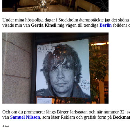
Under mina höstsoliga dagar i Stockholm återupptäckte jag det sköna g
visade min vän
Gerda Kinell
mig vägen till trendiga
Berlin
(bilden) 
Och om du promenerar längs Birger Jarlsgatan och når nummer 32: s
vän
Samuel Nilsson
, som läser Reklam och grafisk form på
Beckman
***