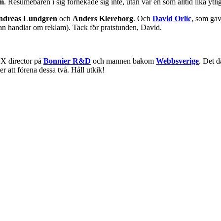
m
. Resumébaren i sig förnekade sig inte, utan var en som alltid lika ytlig 
ndreas Lundgren
och
Anders Klereborg
. Och
David Orlic
, som gav
ndan handlar om reklam). Tack för pratstunden, David.
UX director på
Bonnier R&D
och mannen bakom
Webbsverige
. Det d
att förena dessa två. Håll utkik!