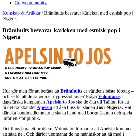
Copycommunity
Kunskap & Artiklar
/
Brämhults besvarar kärleken med estnisk pop i
Nigeria
Brämhults besvarar kärleken med estnisk pop i
Nigeria
Hur gör man för att berätta att
Brämhults
är världens bästa företag –
och se till att de säljer mer nypressad juice? Fråga
Volontaire
. I
dagsfärska kampanjen
Apelsin to Jos
ska de åka till Tallinn för att
få det rockbandet
Apelsin
att åka buss till staden
Jos
i
Nigeria
. Väl
där ska bandmedlemmarna skaka hand med borgmästaren och spela
inför en stor publik.
Det finns bara ett problem: Volontaire förmodar att Apelsin kommer
att säga nej. Och därför uppmanar de nu människor att gå med i