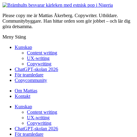
Please copy me är Mattias Åkerberg. Copywriter. Utbildare.
Communitybyggare. Han hittar orden som gör jobbet – och lär dig
göra detsamma.
Meny
Stäng
Kunskap
Content writing
UX-writing
Copywriting
ChatGPT-skolan 2026
För teamledare
Copycommunity
Om Mattias
Kontakt
Kunskap
Content writing
UX-writing
Copywriting
ChatGPT-skolan 2026
För teamledare