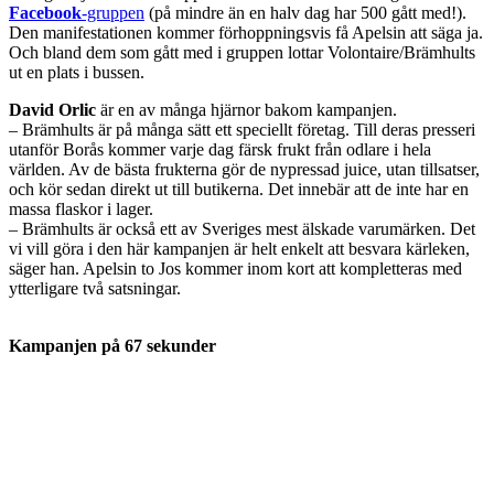
Facebook
-gruppen
(på mindre än en halv dag har 500 gått med!).
Den manifestationen kommer förhoppningsvis få Apelsin att säga ja.
Och bland dem som gått med i gruppen lottar Volontaire/Brämhults
ut en plats i bussen.
David Orlic
är en av många hjärnor bakom kampanjen.
– Brämhults är på många sätt ett speciellt företag. Till deras presseri
utanför Borås kommer varje dag färsk frukt från odlare i hela
världen. Av de bästa frukterna gör de nypressad juice, utan tillsatser,
och kör sedan direkt ut till butikerna. Det innebär att de inte har en
massa flaskor i lager.
– Brämhults är också ett av Sveriges mest älskade varumärken. Det
vi vill göra i den här kampanjen är helt enkelt att besvara kärleken,
säger han. Apelsin to Jos kommer inom kort att kompletteras med
ytterligare två satsningar.
Kampanjen på 67 sekunder