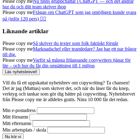
Please copy me
Nu finns gruppchattar i ChatGPT — och det ändrar
hur du och ditt team skriver ihop
Please copy me
Frågan om ChatGPT som jag omöjligen kunde svara
på (inför 120 pers) 🤦‍♂️
Liknande artiklar
Please copy me
Så skriver du texter som folk faktiskt förstår
Please copy me
Marknadschef eller teamledare? Jag har ett par frågor
till dig.
Please copy me
Varför så många frilansande copywriters tjänar för
lite – och hur du får din omsättning till 1 miljon
Läs nyhetsbrevet!
Vill du få ett uppskattat nyhetsbrev om copywriting? Ta chansen!
Det är jag (Mattias) som skriver det, och när du läser får du knep,
verktyg och tankar som gör dig bättre på copywriting. Nyhetsbrevet
från Please copy me är alldeles gratis. Nära 10 000 får det redan.
Min e-postadress
Mitt förnamn
Mitt efternamn
Min arbetsplats / skola