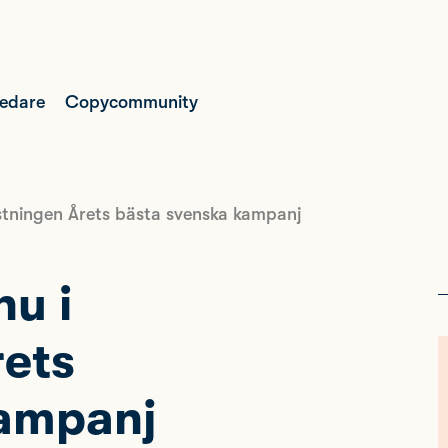
ledare
Copycommunity
östningen Årets bästa svenska kampanj
nu i
ets
kampanj