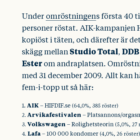
Under
omröstningen
s första 40 
personer röstat. AIK-kampanjen H
kopiöst i täten, och därefter är de
Studio Total
DDB
skägg mellan
,
Ester
om andraplatsen. Omröstnin
med 31 december 2009. Allt kan h
fem-i-topp ut så här:
1.
AIK
– HIFDIF.se
(64,0%, 385 röster)
Arvikafestivalen
– Platsannons/orgas
2.
Volkswagen
– Rolighetsteorin
3.
(5,0%, 27 
Lafa
– 100 000 kondomer
4.
(4,0%, 26 röster)