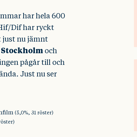
timmar har hela 600
if/Dif har ryckt
t just nu jämnt
 Stockholm
och
gen pågår till och
ända. Just nu ser
mfilm
(5,0%, 31 röster)
röster)