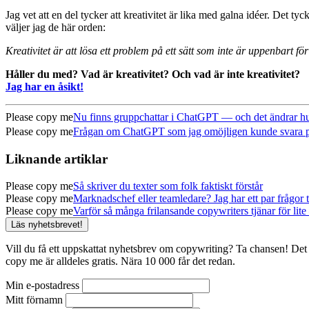
Jag vet att en del tycker att kreativitet är lika med galna idéer. Det t
väljer jag de här orden:
Kreativitet är att lösa ett problem på ett sätt som inte är uppenbart för
Håller du med? Vad är kreativitet?
Och vad är inte kreativitet?
Jag har en åsikt!
Please copy me
Nu finns gruppchattar i ChatGPT — och det ändrar hur
Please copy me
Frågan om ChatGPT som jag omöjligen kunde svara på (
Liknande artiklar
Please copy me
Så skriver du texter som folk faktiskt förstår
Please copy me
Marknadschef eller teamledare? Jag har ett par frågor ti
Please copy me
Varför så många frilansande copywriters tjänar för lite 
Läs nyhetsbrevet!
Vill du få ett uppskattat nyhetsbrev om copywriting? Ta chansen! Det 
copy me är alldeles gratis. Nära 10 000 får det redan.
Min e-postadress
Mitt förnamn