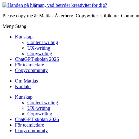
Please copy me är Mattias Åkerberg. Copywriter. Utbildare. Communi
Meny
Stäng
Kunskap
Content writing
UX-writing
Copywriting
ChatGPT-skolan 2026
För teamledare
Copycommunity
Om Mattias
Kontakt
Kunskap
Content writing
UX-writing
Copywriting
ChatGPT-skolan 2026
För teamledare
Copycommunity