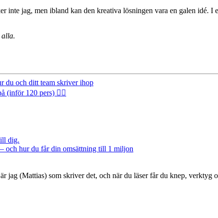
ycker inte jag, men ibland kan den kreativa lösningen vara en galen idé. I
 alla.
 du och ditt team skriver ihop
inför 120 pers) 🤦‍♂️
ll dig.
– och hur du får din omsättning till 1 miljon
är jag (Mattias) som skriver det, och när du läser får du knep, verktyg 