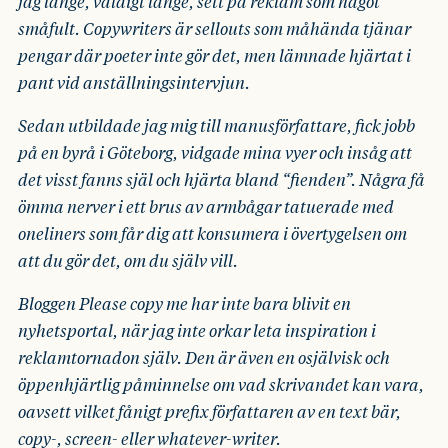
jag länge, väldigt länge, sett på reklam som något
småfult. Copywriters är sellouts som måhända tjänar
pengar där poeter inte gör det, men lämnade hjärtat i
pant vid anställningsintervjun.
Sedan utbildade jag mig till manusförfattare, fick jobb
på en byrå i Göteborg, vidgade mina vyer och insåg att
det visst fanns själ och hjärta bland “fienden”. Några få
ömma nerver i ett brus av armbågar tatuerade med
oneliners som får dig att konsumera i övertygelsen om
att du gör det, om du själv vill.
Bloggen Please copy me har inte bara blivit en
nyhetsportal, när jag inte orkar leta inspiration i
reklamtornadon själv. Den är även en osjälvisk och
öppenhjärtlig påminnelse om vad skrivandet kan vara,
oavsett vilket fånigt prefix författaren av en text bär,
copy-, screen- eller whatever-writer.