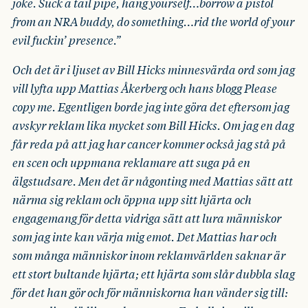
joke. Suck a tail pipe, hang yourself…borrow a pistol
from an NRA buddy, do something…rid the world of your
evil fuckin’ presence.”
Och det är i ljuset av Bill Hicks minnesvärda ord som jag
vill lyfta upp Mattias Åkerberg och hans blogg Please
copy me. Egentligen borde jag inte göra det eftersom jag
avskyr reklam lika mycket som Bill Hicks. Om jag en dag
får reda på att jag har cancer kommer också jag stå på
en scen och uppmana reklamare att suga på en
älgstudsare. Men det är någonting med Mattias sätt att
närma sig reklam och öppna upp sitt hjärta och
engagemang för detta vidriga sätt att lura människor
som jag inte kan värja mig emot. Det Mattias har och
som många människor inom reklamvärlden saknar är
ett stort bultande hjärta; ett hjärta som slår dubbla slag
för det han gör och för människorna han vänder sig till: