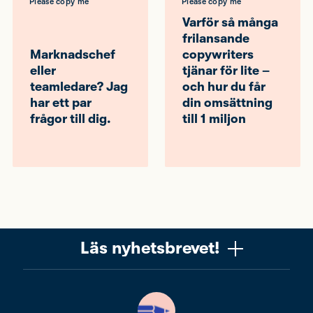
Please copy me
Please copy me
Varför så många
frilansande
Marknadschef
copywriters
eller
tjänar för lite –
teamledare? Jag
och hur du får
har ett par
din omsättning
frågor till dig.
till 1 miljon
Läs nyhetsbrevet!
Vill du få ett uppskattat nyhetsbrev om copywriting?
Ta chansen! Det är jag (Mattias) som skriver det, och