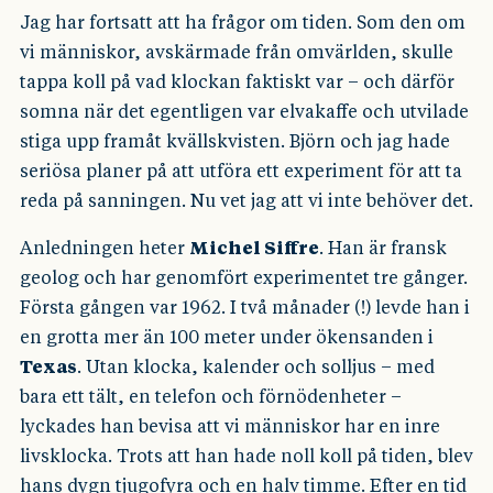
Jag har fortsatt att ha frågor om tiden. Som den om
vi människor, avskärmade från omvärlden, skulle
tappa koll på vad klockan faktiskt var – och därför
somna när det egentligen var elvakaffe och utvilade
stiga upp framåt kvällskvisten. Björn och jag hade
seriösa planer på att utföra ett experiment för att ta
reda på sanningen. Nu vet jag att vi inte behöver det.
Anledningen heter
Michel Siffre
. Han är fransk
geolog och har genomfört experimentet tre gånger.
Första gången var 1962. I två månader (!) levde han i
en grotta mer än 100 meter under ökensanden i
Texas
. Utan klocka, kalender och solljus – med
bara ett tält, en telefon och förnödenheter –
lyckades han bevisa att vi människor har en inre
livsklocka. Trots att han hade noll koll på tiden, blev
hans dygn tjugofyra och en halv timme. Efter en tid