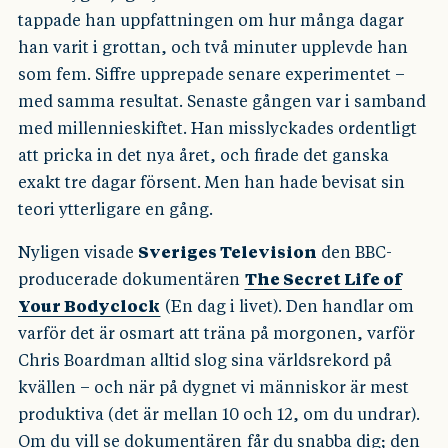
tappade han uppfattningen om hur många dagar
han varit i grottan, och två minuter upplevde han
som fem. Siffre upprepade senare experimentet –
med samma resultat. Senaste gången var i samband
med millennieskiftet. Han misslyckades ordentligt
att pricka in det nya året, och firade det ganska
exakt tre dagar försent. Men han hade bevisat sin
teori ytterligare en gång.
Nyligen visade
Sveriges Television
den BBC-
producerade dokumentären
The Secret Life of
Your Bodyclock
(En dag i livet). Den handlar om
varför det är osmart att träna på morgonen, varför
Chris Boardman alltid slog sina världsrekord på
kvällen – och när på dygnet vi människor är mest
produktiva (det är mellan 10 och 12, om du undrar).
Om du
vill se dokumentären
får du snabba dig; den