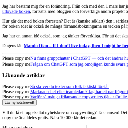
Jag har bestämt mig för en förändring. Från och med den 1 mars har j
utlovade boken
, fortsätta med bloggen och förverkliga andra projekt oc
Hur går det med boken förresten? Det är (kanske såklart) den i särklass
för boken (det är också de många förhandsbokningarna en tecken på!
Jag har en annan idé också, som jag tänker förverkliga. För att det s
Dagens låt:
Mando Diao – If I don’t live today, then I might be h
Please copy me
Nu finns gruppchattar i ChatGPT — och det ändrar hur
Please copy me
Frågan om ChatGPT som jag omöjligen kunde svara på (
Liknande artiklar
Please copy me
Så skriver du texter som folk faktiskt förstår
Please copy me
Marknadschef eller teamledare? Jag har ett par frågor ti
Please copy me
Varför så många frilansande copywriters tjänar för lite 
Läs nyhetsbrevet!
Vill du få ett uppskattat nyhetsbrev om copywriting? Ta chansen! Det 
copy me är alldeles gratis. Nära 10 000 får det redan.
Min e-postadress