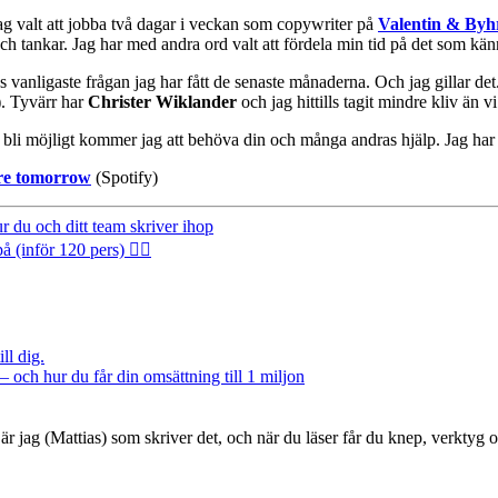
ag valt att jobba två dagar i veckan som copywriter på
Valentin & Byh
h tankar. Jag har med andra ord valt att fördela min tid på det som känns
 vanligaste frågan jag har fått de senaste månaderna. Och jag gillar det.
). Tyvärr har
Christer Wiklander
och jag hittills tagit mindre kliv än 
ka bli möjligt kommer jag att behöva din och många andras hjälp. Jag ha
ere tomorrow
(Spotify)
 du och ditt team skriver ihop
inför 120 pers) 🤦‍♂️
ll dig.
– och hur du får din omsättning till 1 miljon
är jag (Mattias) som skriver det, och när du läser får du knep, verktyg 