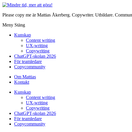
Please copy me är Mattias Åkerberg. Copywriter. Utbildare. Communi
Meny
Stäng
Kunskap
Content writing
UX-writing
Copywriting
ChatGPT-skolan 2026
För teamledare
Copycommunity
Om Mattias
Kontakt
Kunskap
Content writing
UX-writing
Copywriting
ChatGPT-skolan 2026
För teamledare
Copycommunity