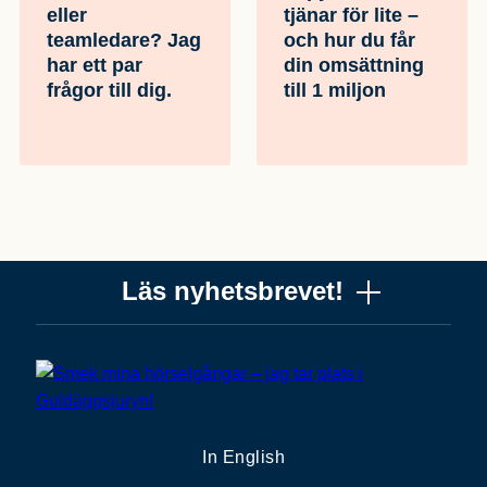
eller
tjänar för lite –
teamledare? Jag
och hur du får
har ett par
din omsättning
frågor till dig.
till 1 miljon
Läs nyhetsbrevet!
Vill du få ett uppskattat nyhetsbrev om copywriting? Ta
chansen! Det är jag (Mattias) som skriver det, och när
du läser får du knep, verktyg och tankar som gör dig
bättre på copywriting. Nyhetsbrevet från Please copy
In English
me är alldeles gratis. Nära 10 000 får det redan.