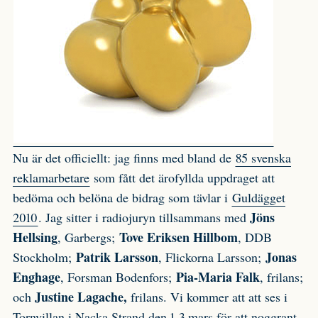
Nu är det officiellt: jag finns med bland de
85 svenska
reklamarbetare
som fått det ärofyllda uppdraget att
bedöma och belöna de bidrag som tävlar i
Guldägget
Jöns
2010
. Jag sitter i radiojuryn tillsammans med
Hellsing
Tove Eriksen Hillbom
, Garbergs;
, DDB
Patrik Larsson
Jonas
Stockholm;
, Flickorna Larsson;
Enghage
Pia-Maria Falk
, Forsman Bodenfors;
, frilans;
Justine Lagache,
och
frilans. Vi kommer att att ses i
Tornvillan i Nacka Strand den 1-3 mars för att noggrant