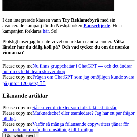
I den integrerade klassen vann
Try Reklamebyrå
med sin
avancerade kampanj för
Jo Nesbø
-boken
Panserhjerte
. Hela
kampanjen förklaras
här
. Se!
Plötsligt inser jag hur lite vi vet om reklam i andra länder.
Vilka
länder har du dålig koll på? Och vad tycker du om de norska
vinnarna?
Please copy me
Nu finns gruppchattar i ChatGPT — och det ändrar
hur du och ditt team skriver ihop
Please copy me
Frågan om ChatGPT som jag omöjligen kunde svara
på (inför 120 pers) 🤦‍♂️
Liknande artiklar
Please copy me
Så skriver du texter som folk faktiskt förstår
Please copy me
Marknadschef eller teamledare? Jag har ett par frågor
till dig.
Please copy me
Varför så många frilansande copywriters tjänar för
lite – och hur du får din omsättning till 1 miljon
Läs nyhetsbrevet!