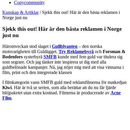
Copycommunity
Kunskap & Artiklar
/
Sjekk this out! Här är den bästa reklamen i
Norge just nu
Sjekk this out! Här är den bästa reklamen i Norge
just nu
Häromveckan stod slaget i
Gullblyanten
– den norska
motsvarigheten till Guldägget.
Try Reklamebyrå
och
Forsman &
Bodenfors
systerbyrå
SMFB
kunde med fem guld var titulera sig
som segrare. Och jag tänker inte inspirera ut dig med alla
guldbelönade kampanjer. Nä, jag nöjer mig med att visa vinnarna i
film, print och den integrerade klassen
I filmkategorin vann SMFB guld med reklamfilmerna för matkedjan
Kiwi
. Här är två ur serien, som alla berättar att du nu får fjärde
blöjpaketet utan extra kostnad. Filmerna är producerade av
Acne
Film
.