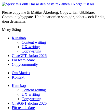
Please copy me är Mattias Åkerberg. Copywriter. Utbildare.
Communitybyggare. Han hittar orden som gör jobbet – och lär dig
göra detsamma.
Meny
Stäng
Kunskap
Content writing
UX-writing
Copywriting
ChatGPT-skolan 2026
För teamledare
Copycommunity
Om Mattias
Kontakt
Kunskap
Content writing
UX-writing
Copywriting
ChatGPT-skolan 2026
För teamledare