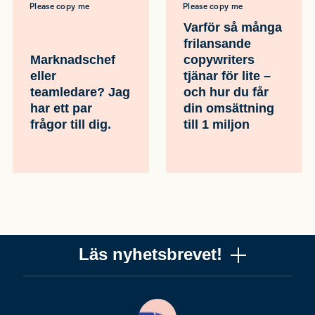
Please copy me
Please copy me
Varför så många
frilansande
Marknadschef
copywriters
eller
tjänar för lite –
teamledare? Jag
och hur du får
har ett par
din omsättning
frågor till dig.
till 1 miljon
Läs nyhetsbrevet!
Vill du få ett uppskattat nyhetsbrev om copywriting?
Ta chansen! Det är jag (Mattias) som skriver det, och