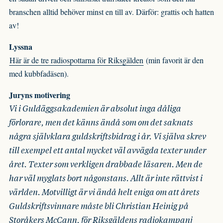
branschen alltid behöver minst en till av. Därför: grattis och hatten
av!
Lyssna
Här är de tre radiospottarna för Riksgälden
(min favorit är den
med kubbfadäsen).
Juryns motivering
Vi i Guldäggsakademien är absolut inga dåliga
förlorare, men det känns ändå som om det saknats
några självklara guldskriftsbidrag i år. Vi själva skrev
till exempel ett antal mycket väl avvägda texter under
året. Texter som verkligen drabbade läsaren. Men de
har väl myglats bort någonstans. Allt är inte rättvist i
världen. Motvilligt är vi ändå helt eniga om att årets
Guldskriftsvinnare måste bli Christian Heinig på
Storåkers McCann, för Riksgäldens radiokampanj