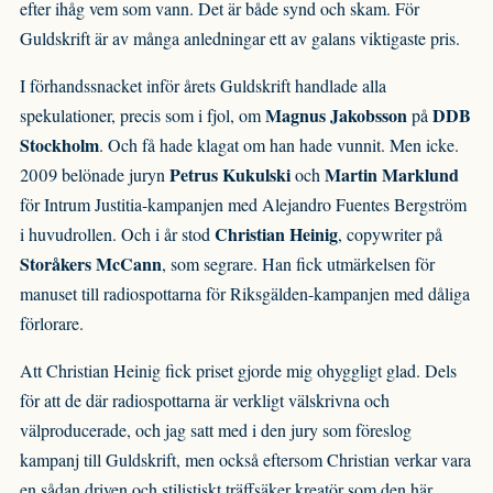
efter ihåg vem som vann. Det är både synd och skam. För
Guldskrift är av många anledningar ett av galans viktigaste pris.
I förhandssnacket inför årets Guldskrift handlade alla
Magnus Jakobsson
DDB
spekulationer, precis som i fjol, om
på
Stockholm
. Och få hade klagat om han hade vunnit. Men icke.
Petrus Kukulski
Martin Marklund
2009 belönade juryn
och
för Intrum Justitia-kampanjen med Alejandro Fuentes Bergström
Christian Heinig
i huvudrollen. Och i år stod
, copywriter på
Storåkers McCann
, som segrare. Han fick utmärkelsen för
manuset till radiospottarna för Riksgälden-kampanjen med dåliga
förlorare.
Att Christian Heinig fick priset gjorde mig ohyggligt glad. Dels
för att de där radiospottarna är verkligt välskrivna och
välproducerade, och jag satt med i den jury som föreslog
kampanj till Guldskrift, men också eftersom Christian verkar vara
en sådan driven och stilistiskt träffsäker kreatör som den här