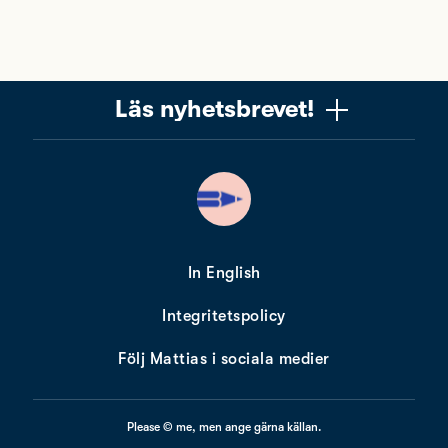
Läs nyhetsbrevet!
Vill du få ett uppskattat nyhetsbrev om copywriting?
Ta chansen! Det är jag (Mattias) som skriver det, och
när du läser får du knep, verktyg och tankar som gör
dig bättre på copywriting. Nyhetsbrevet från Please
copy me är alldeles gratis. Nära 10 000 får det redan.
In English
Integritetspolicy
Min e-postadress
Följ Mattias i sociala medier
Please © me, men ange gärna källan.
Mitt förnamn