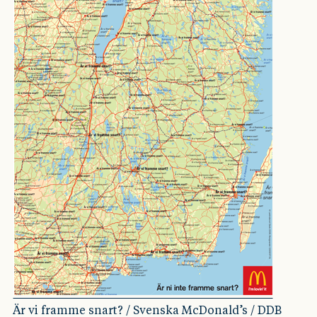
Är vi framme snart? / Svenska McDonald’s / DDB