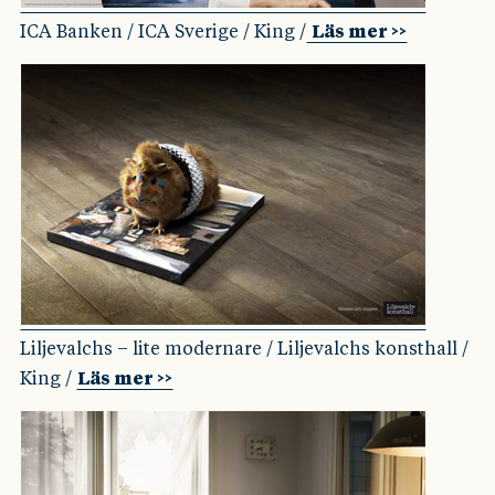
ICA Banken / ICA Sverige / King /
Läs mer >>
Liljevalchs – lite modernare / Liljevalchs konsthall /
King /
Läs mer >>