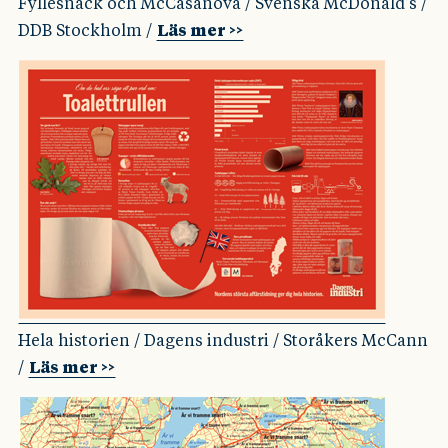
Fyllesnack och McCasanova / Svenska McDonald’s /
DDB Stockholm /
Läs mer >>
Hela historien / Dagens industri / Storåkers McCann
/
Läs mer >>