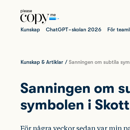
Kunskap
ChatGPT-skolan 2026
För team
Kunskap & Artiklar
/
Sanningen om subtila symb
Sanningen om su
symbolen i Skot
För några veckor sedan var min p