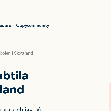
ledare
Copycommunity
olen i Skottland
btila
tland
appa och jag på