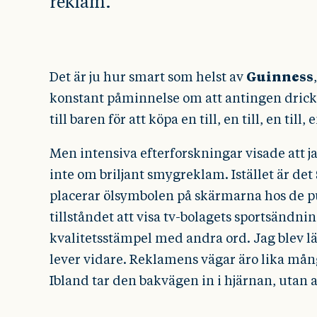
reklam.
Det är ju hur smart som helst av
Guinness
konstant påminnelse om att antingen dricka 
till baren för att köpa en till, en till, en till, e
Men intensiva efterforskningar visade att j
inte om briljant smygreklam. Istället är det
placerar ölsymbolen på skärmarna hos de pu
tillståndet att visa tv-bolagets sportsändnin
kvalitetsstämpel med andra ord. Jag blev l
lever vidare. Reklamens vägar äro lika må
Ibland tar den bakvägen in i hjärnan, utan at