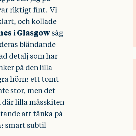
var riktigt fint. Vi
art, och kollade
nes
Glasgow
i
såg
s deras bländande
tad detalj som har
nker på den lilla
ra hörn: ett tomt
nte stor, men det
 där lilla måsskiten
tande att tänka på
: smart subtil