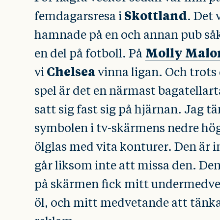
Skottland
femdagarsresa i
. Det 
hamnade på en och annan pub såkl
Molly Malo
en del på fotboll. På
Chelsea
vi
vinna ligan. Och trot
spel är det en närmast bagatellar
satt sig fast sig på hjärnan. Jag tä
symbolen i tv-skärmens nedre hög
ölglas med vita konturer. Den är i
går liksom inte att missa den. Den
på skärmen fick mitt undermedve
öl, och mitt medvetande att tänka