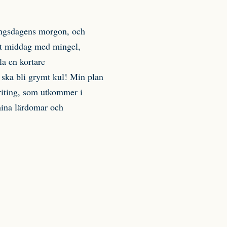
ingsdagens morgon, och
det middag med mingel,
la en kortare
 ska bli grymt kul! Min plan
riting, som utkommer i
mina lärdomar och