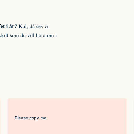
et i år?
Kul, då ses vi
kilt som du vill höra om i
Please copy me