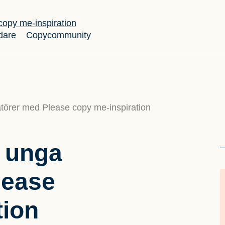
dare
Copycommunity
atörer med Please copy me-inspiration
r unga
lease
tion