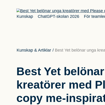
Kunskap
ChatGPT-skolan 2026
För teamle
Kunskap & Artiklar
/
Best Yet belönar unga kre
Best Yet belöna
kreatörer med P
copy me-inspira