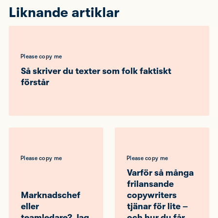
Liknande artiklar
Please copy me
Så skriver du texter som folk faktiskt
förstår
Please copy me
Please copy me
Varför så många
frilansande
Marknadschef
copywriters
eller
tjänar för lite –
teamledare? Jag
och hur du får