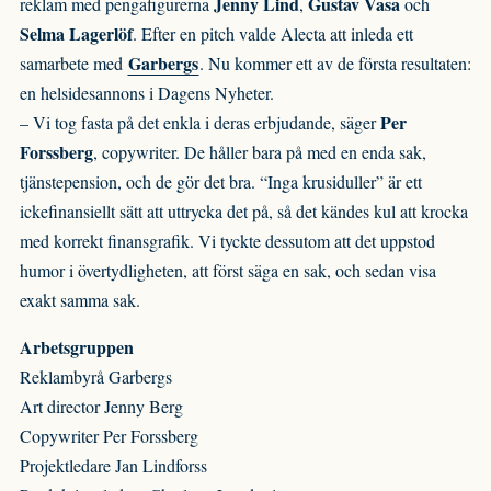
Jenny Lind
Gustav Vasa
reklam med pengafigurerna
,
och
Selma Lagerlöf
. Efter en pitch valde Alecta att inleda ett
Garbergs
samarbete med
. Nu kommer ett av de första resultaten:
en helsidesannons i Dagens Nyheter.
Per
– Vi tog fasta på det enkla i deras erbjudande, säger
Forssberg
, copywriter. De håller bara på med en enda sak,
tjänstepension, och de gör det bra. “Inga krusiduller” är ett
ickefinansiellt sätt att uttrycka det på, så det kändes kul att krocka
med korrekt finansgrafik. Vi tyckte dessutom att det uppstod
humor i övertydligheten, att först säga en sak, och sedan visa
exakt samma sak.
Arbetsgruppen
Reklambyrå Garbergs
Art director Jenny Berg
Copywriter Per Forssberg
Projektledare Jan Lindforss