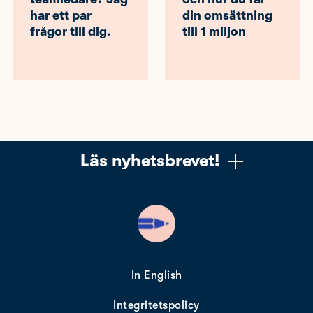
har ett par
din omsättning
frågor till dig.
till 1 miljon
Läs nyhetsbrevet!
Vill du få ett uppskattat nyhetsbrev om copywriting?
Ta chansen! Det är jag (Mattias) som skriver det, och
när du läser får du knep, verktyg och tankar som gör
dig bättre på copywriting. Nyhetsbrevet från Please
copy me är alldeles gratis. Nära 10 000 får det redan.
In English
Integritetspolicy