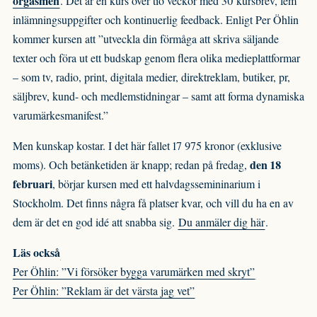
orgasmen
. Det är en kurs över tio veckor med 30 kursbrev, fem
inlämningsuppgifter och kontinuerlig feedback. Enligt Per Öhlin
kommer kursen att ”utveckla din förmåga att skriva säljande
texter och föra ut ett budskap genom flera olika medieplattformar
– som tv, radio, print, digitala medier, direktreklam, butiker, pr,
säljbrev, kund- och medlemstidningar – samt att forma dynamiska
varumärkesmanifest.”
Men kunskap kostar. I det här fallet 17 975 kronor (exklusive
den 18
moms). Och betänketiden är knapp; redan på fredag,
februari
, börjar kursen med ett halvdagssemininarium i
Stockholm. Det finns några få platser kvar, och vill du ha en av
dem är det en god idé att snabba sig.
Du anmäler dig här
.
Läs också
Per Öhlin: ”Vi försöker bygga varumärken med skryt”
Per Öhlin: ”Reklam är det värsta jag vet”