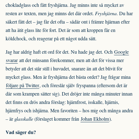
chokladglass och fått fryshjärna. Jag minns inte så mycket av
resten av texten, men jag minns det där ordet.
Fryshjärna
. Du har
säkert fått det – jag får det ofta – sådär ont i främre hjärnan efter
att ha ätit glass lite för fort. Det är som att kroppen får en
köldchock, och reagerar på ett något udda sätt.
Jag har aldrig haft ett ord för det. Nu hade jag det. Och
Google
svarar
att det minsann förekommer, men att det för vissa mer
betyder att det står still i huvudet, snarare än att det blivit för
mycket glass. Men är fryshjärna det bästa ordet? Jag frågar mina
följare på Twitter
, och föreslår själv fryspanna (eftersom det är
där som krampen sätter sig). Det dröjer inte många minuter innan
det finns en drös andra förslag: hjärnfrost, isskalle, hjärnis,
hjärnfrys och ishjärna. Men favoriten – hos mig och många andra
– är
glasskalle
(förslaget kommer från
Johan Ekholm
).
Vad säger du?