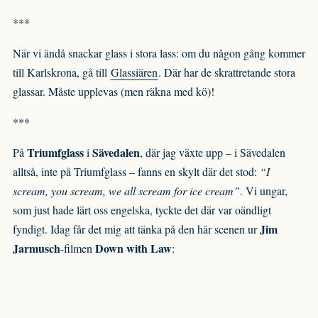
***
När vi ändå snackar glass i stora lass: om du någon gång kommer
till Karlskrona, gå till
Glassiären
. Där har de skrattretande stora
glassar. Måste upplevas (men räkna med kö)!
***
Triumfglass
Sävedalen
På
i
, där jag växte upp – i Sävedalen
alltså, inte på Triumfglass – fanns en skylt där det stod:
“I
scream, you scream, we all scream for ice cream”
. Vi ungar,
som just hade lärt oss engelska, tyckte det där var oändligt
Jim
fyndigt. Idag får det mig att tänka på den här scenen ur
Jarmusch
Down with Law
-filmen
: