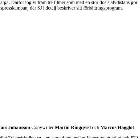
ga. Därför tog vi fram tre filmer som med en stor dos självdistans gör d
spresskampanj där SJ i detalj beskriver sitt förbättringsprogram.
ars Johansson
Copywriter
Martin Ringqvist
och
Marcus Hägglöf
i enligt Telepriskollen.se – ett samarbete mellan Konsumentverket och PTS