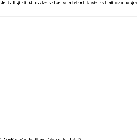
et tydligt att SJ mycket väl ser sina fel och brister och att man nu gör
. Varför krångla till en sådan enkel brief?