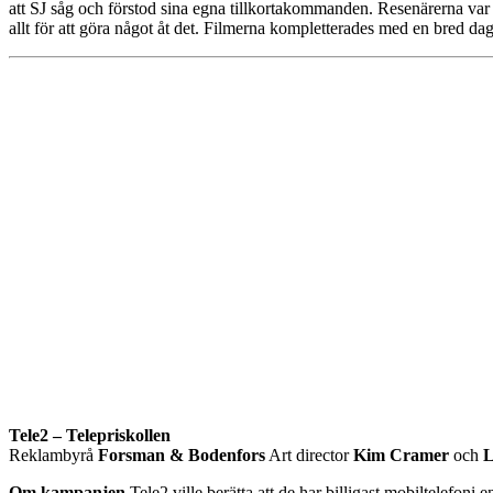
att SJ såg och förstod sina egna tillkortakommanden. Resenärerna var ar
allt för att göra något åt det. Filmerna kompletterades med en bred dag
Tele2 – Telepriskollen
Reklambyrå
Forsman & Bodenfors
Art director
Kim Cramer
och
L
Om kampanjen
Tele2 ville berätta att de har billigast mobiltelefon