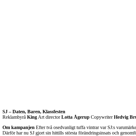
SJ – Daten, Baren, Klassfesten
Reklambyrå
King
Art director
Lotta Ågerup
Copywriter
Hedvig B
Om kampanjen
Efter två osedvanligt tuffa vintrar var SJ:s varumärke 
Därför har nu SJ gjort sin hittills största förändringsinsats och genom