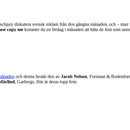
schjury diskutera svensk reklam från den gångna månaden, och – utan 
ase copy me
kommer du en fredag i månaden att hitta de fem som sams
månaden
och denna består den av
Jacob Nelson
, Forsman & Bodenfor
Mårlind
, Garbergs. Här är deras topp fem: