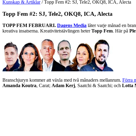
Kunskap & Artiklar
/
Topp Fem #2: SJ, Tele2, OKQ8, ICA, Alecta
Topp Fem #2: SJ, Tele2, OKQ8, ICA, Alecta
TOPP FEM FEBRUARI.
Dagens Media
låter varje månad en bran
kreativa insatserna. Kreativitetstävlingen heter
Topp Fem
. Här på
Ple
Branschjuryn kommer att växla med två månaders mellanrum.
Förra 
Amanda Koutra
, Carat;
Adam Kerj
, Saatchi & Saatchi; och
Lotta 