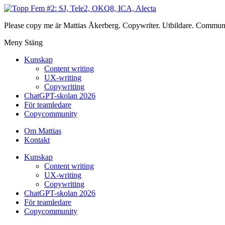
Please copy me är Mattias Åkerberg. Copywriter. Utbildare. Communi
Meny
Stäng
Kunskap
Content writing
UX-writing
Copywriting
ChatGPT-skolan 2026
För teamledare
Copycommunity
Om Mattias
Kontakt
Kunskap
Content writing
UX-writing
Copywriting
ChatGPT-skolan 2026
För teamledare
Copycommunity