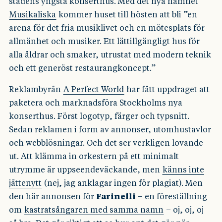
stadens yngsta konserthus. Med det nya namnet
Musikaliska
kommer huset till hösten att bli ”en
arena för det fria musiklivet och en mötesplats för
allmänhet och musiker. Ett lättillgängligt hus för
alla åldrar och smaker, utrustat med modern teknik
och ett generöst restaurangkoncept.”
Reklambyrån
A Perfect World
har fått uppdraget att
paketera och marknadsföra Stockholms nya
konserthus. Först logotyp, färger och typsnitt.
Sedan reklamen i form av annonser, utomhustavlor
och webblösningar. Och det ser verkligen lovande
ut. Att klämma in orkestern på ett minimalt
utrymme är uppseendeväckande, men
känns inte
jättenytt
(nej, jag anklagar ingen för plagiat). Men
den här annonsen för
Farinelli
– en föreställning
om
kastratsångaren med samma namn
– oj, oj, oj