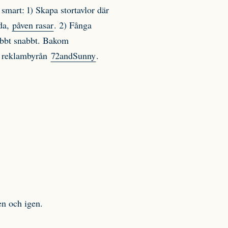
 smart: 1) Skapa stortavlor där
ada,
påven rasar
. 2) Fånga
nabbt snabbt. Bakom
 reklambyrån
72andSunny
.
en och igen.