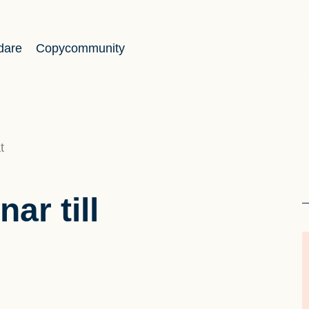
dare
Copycommunity
t
ar till