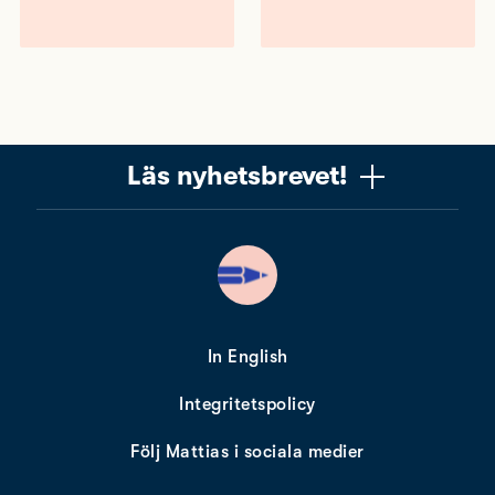
Läs nyhetsbrevet!
Vill du få ett uppskattat nyhetsbrev om copywriting?
Ta chansen! Det är jag (Mattias) som skriver det, och
när du läser får du knep, verktyg och tankar som gör
dig bättre på copywriting. Nyhetsbrevet från Please
copy me är alldeles gratis. Nära 10 000 får det redan.
In English
Integritetspolicy
Min e-postadress
Följ Mattias i sociala medier