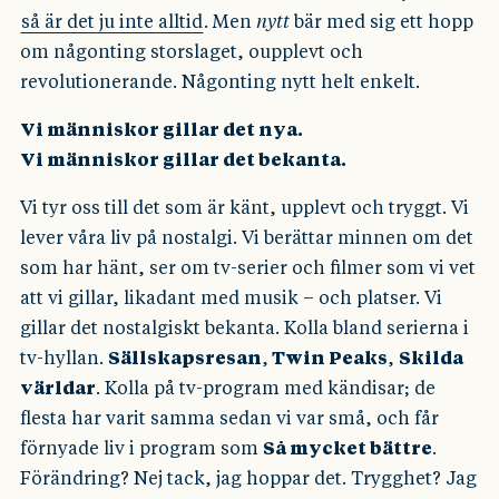
så är det ju inte alltid
. Men
nytt
bär med sig ett hopp
om någonting storslaget, oupplevt och
revolutionerande. Någonting nytt helt enkelt.
Vi människor gillar det nya.
Vi människor gillar det bekanta.
Vi tyr oss till det som är känt, upplevt och tryggt. Vi
lever våra liv på nostalgi. Vi berättar minnen om det
som har hänt, ser om tv-serier och filmer som vi vet
att vi gillar, likadant med musik – och platser. Vi
gillar det nostalgiskt bekanta. Kolla bland serierna i
tv-hyllan.
Sällskapsresan
,
Twin Peaks
,
Skilda
världar
. Kolla på tv-program med kändisar; de
flesta har varit samma sedan vi var små, och får
förnyade liv i program som
Så mycket bättre
.
Förändring? Nej tack, jag hoppar det. Trygghet? Jag