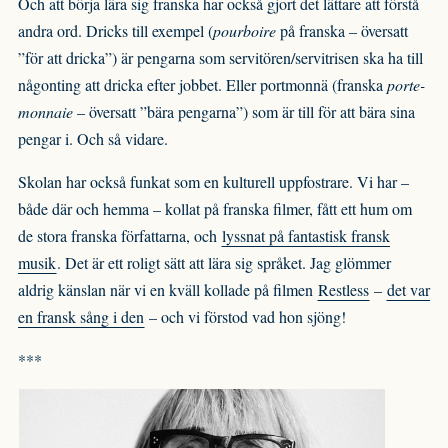
Och att börja lära sig franska har också gjort det lättare att förstå
andra ord. Dricks till exempel (
pourboire
på franska – översatt
”för att dricka”) är pengarna som servitören/servitrisen ska ha till
någonting att dricka efter jobbet. Eller portmonnä (franska
porte-
monnaie
– översatt ”bära pengarna”) som är till för att bära sina
pengar i. Och så vidare.
Skolan har också funkat som en kulturell uppfostrare. Vi har –
både där och hemma – kollat på franska filmer, fått ett hum om
de stora franska författarna, och
lyssnat på fantastisk fransk
musik
. Det är ett roligt sätt att lära sig språket. Jag glömmer
aldrig känslan när vi en kväll kollade på filmen
Restless
–
det var
en fransk sång i den
– och vi förstod vad hon sjöng!
***