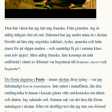
Den här våren har jag lärt mig franska. Från grunden. Jag är
aldrig tidigare läst ett ord. Däremot har jag under mina år i skolan
försökt att lära mig engelska (såklart), tyska, spanska och latin
(mest för att slippa matten – och samtidigt få gå i samma klass
som tolv tjejer). Men aldrig franska. Inte konstigt att mitt
ordförråd i slutet av februari var begränsat till
bonjour
,
merci
och
baguette*
.
Paris
De första dagarna i
– innan
skolan
drog igång – var jag
fullständigt
lost in translation
. Inte minst i mataffären, där den
omfångsrika kvinnan i kassan gärna ville snicksnacka om ditten
och datten. Jag saknade ord. Samma sak var det den där första
måndagen i skolan. Efter ett skriftligt test där jag inte ens förstod