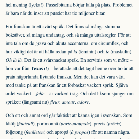
hel mening (lycka!). Pusselbitarna börjar falla på plats. Problemet
är bara när du inser att pusslet har tio miljoner bitar.
För franskan är ett svårt språk. Det finns så många stumma
bokstäver, så många undantag, och så många uttalsregler. För att
inte tala om de grava och akuta accenterna, om circumflex, och
hur viktigt det är att hålla redan på
la
(feminin) och
le
(maskulin).
Oh là là.
Det är ett svårsnackat språk. En servitris som vi mötte –
Texas
hon var från
(!) – berättade att det tagit henne över tio år att
prata någorlunda flytande franska. Men det kan det vara värt,
med tanke på att franskan är ett förbaskat vackert språk. Själva
ordet vackert –
jolie
– är vackert i sig. Och det liksom sjunger om
språket: (långsamt nu)
fleur
,
amour
,
adore
.
Och ett och annat ord går faktiskt att känna igen i svenskan. Som
fåtölj (
fauteuil
), portmonnä (
porte-monnaie
), precis (
précis
),
följetong (
feuilleton
) och apropå (
à propos
) för att nämna några.