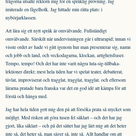
frågorna utsatte rektorn mig för en språklig prövning. Jag
imiterade en fågelholk. Jag hittade min rätta plats: i
nybörjarklassen.
Att lära sig ett nytt språk är omvälvande. Fullständigt
omvälvande. Särskilt när undervisningen går i ultrarapid; innan vi
visste ordet av hade vi gått igenom hur man presenterar sig, namn
och jobb och land, och veckodagarna, klockan, artighetsfraser.
Tempo, tempo! Och det har inte varit några luta-sig-tillbaka-
lektioner direkt; mest hela tiden har vi spelat teater, debatterat,
tävlat, improviserat och tragglat, tragglat, tragglat. och eftersom
lärarna pratade bara franska var det en god idé att kämpa för att
förstå och hänga med.
Jag har hela tiden gett mig den på att försöka prata så mycket som
möjligt. Med risken att göra tusen fel såklart – och det har jag
gjort, lika såklart – och på det sättet har jag lärt mig att det heter
inte så, det heter så, man säger så, inte så. Allt handlar om att