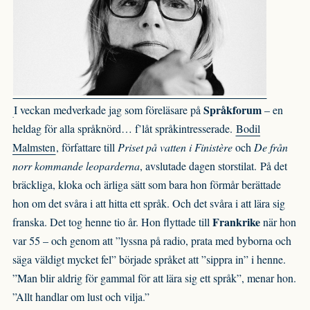
Språkforum
I veckan medverkade jag som föreläsare på
– en
heldag för alla språknörd… f’låt språkintresserade.
Bodil
Malmsten
, författare till
Priset på vatten i Finistère
och
De från
norr kommande leoparderna
, avslutade dagen storstilat. På det
bräckliga, kloka och ärliga sätt som bara hon förmår berättade
hon om det svåra i att hitta ett språk. Och det svåra i att lära sig
Frankrike
franska. Det tog henne tio år. Hon flyttade till
när hon
var 55 – och genom att ”lyssna på radio, prata med byborna och
säga väldigt mycket fel” började språket att ”sippra in” i henne.
”Man blir aldrig för gammal för att lära sig ett språk”, menar hon.
”Allt handlar om lust och vilja.”