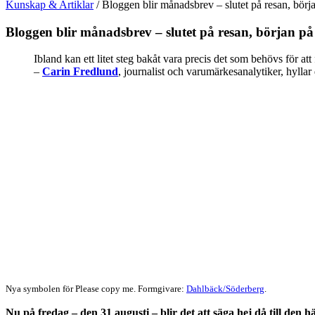
Kunskap & Artiklar
/
Bloggen blir månadsbrev – slutet på resan, börj
Bloggen blir månadsbrev – slutet på resan, början på
Ibland kan ett litet steg bakåt vara precis det som behövs för att
–
Carin Fredlund
, journalist och varumärkesanalytiker, hyllar
Nya symbolen för Please copy me. Formgivare:
Dahlbäck/Söderberg
.
Nu på fredag – den 31 augusti – blir det att säga hej då till den h