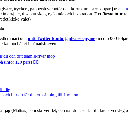
givare, tryckeri, pappersleverantör och korrekturläsare skapar jag
ett a
r intervjuer, tips, kunskap, tyckande och inspiration.
Det första numr
 det kloka valet).
skoj.
medlemmar) och
mitt Twitter-konto @pleasecopyme
(med 5 000 följare
erka innehållet i månadsbreven.
 du och ditt team skriver ihop
inför 120 pers) 🤦‍♂️
ll dig.
– och hur du får din omsättning till 1 miljon
är jag (Mattias) som skriver det, och när du läser får du knep, verktyg 