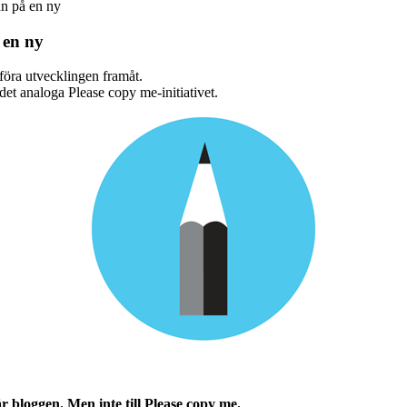
an på en ny
 en ny
 föra utvecklingen framåt.
 det analoga Please copy me-initiativet.
är bloggen. Men inte till Please copy me.