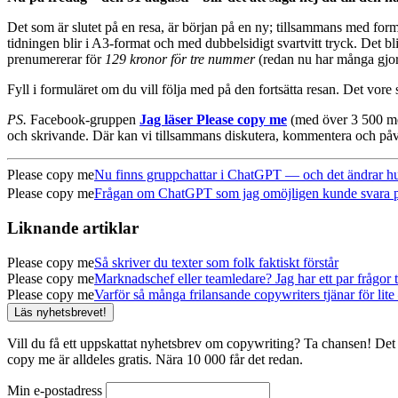
Det som är slutet på en resa, är början på en ny; tillsammans med form
tidningen blir i A3-format och med dubbelsidigt svartvitt tryck. Det bli
prenumererar för
129 kronor för tre nummer
(redan nu har många gjort
Fyll i formuläret om du vill följa med på den fortsätta resan. Det vore 
PS.
Facebook-gruppen
Jag läser Please copy me
(med över 3 500 
och skrivande. Där kan vi tillsammans diskutera, kommentera och påv
Please copy me
Nu finns gruppchattar i ChatGPT — och det ändrar hur
Please copy me
Frågan om ChatGPT som jag omöjligen kunde svara på (
Liknande artiklar
Please copy me
Så skriver du texter som folk faktiskt förstår
Please copy me
Marknadschef eller teamledare? Jag har ett par frågor ti
Please copy me
Varför så många frilansande copywriters tjänar för lite 
Läs nyhetsbrevet!
Vill du få ett uppskattat nyhetsbrev om copywriting? Ta chansen! Det 
copy me är alldeles gratis. Nära 10 000 får det redan.
Min e-postadress