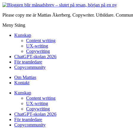
Please copy me är Mattias Åkerberg. Copywriter. Utbildare. Communi
Meny
Stäng
Kunskap
Content writing
UX-writing
Copywriting
ChatGPT-skolan 2026
För teamledare
Copycommunity
Om Mattias
Kontakt
Kunskap
Content writing
UX-writing
Copywriting
ChatGPT-skolan 2026
För teamledare
Copycommunity