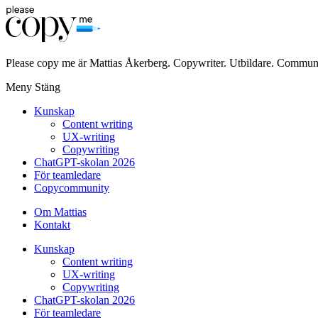
Please copy me är Mattias Åkerberg. Copywriter. Utbildare. Communi
Meny
Stäng
Kunskap
Content writing
UX-writing
Copywriting
ChatGPT-skolan 2026
För teamledare
Copycommunity
Om Mattias
Kontakt
Kunskap
Content writing
UX-writing
Copywriting
ChatGPT-skolan 2026
För teamledare