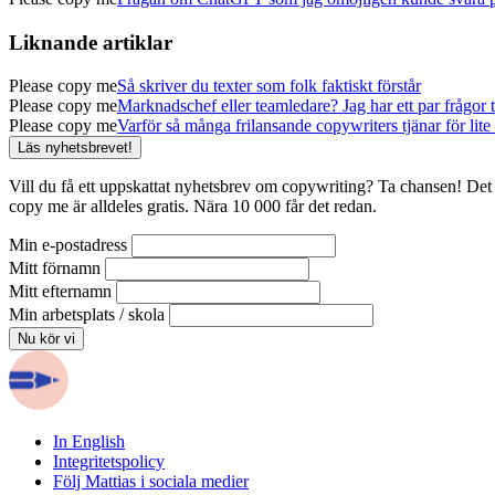
Liknande artiklar
Please copy me
Så skriver du texter som folk faktiskt förstår
Please copy me
Marknadschef eller teamledare? Jag har ett par frågor ti
Please copy me
Varför så många frilansande copywriters tjänar för lite 
Läs nyhetsbrevet!
Vill du få ett uppskattat nyhetsbrev om copywriting? Ta chansen! Det 
copy me är alldeles gratis. Nära 10 000 får det redan.
Min e-postadress
Mitt förnamn
Mitt efternamn
Min arbetsplats / skola
In English
Integritetspolicy
Följ Mattias i sociala medier