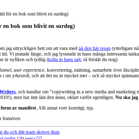
tid för en bok som blivit en surdeg)
r en bok som blivit en surdeg)
som jag uttryckligen bett om att vara med
på den här resan
(ytterligare nå
al tid. Vi pratade länge, och jag lyssnade in hans många intressanta tan
 är nyfiken och tydlig (
kolla in hans sajt
, så förstår du nog).
funnel
,
user experience
, konvertering, mätning, samarbete över discipli
i sin yrkesroll, och att det nu är mycket mer – och så mycket spännande
Writers
, och handlar om ”copywriting in a new media and marketing e
10!), men har inte läst den ännu, oklart varför egentligen.
Nu ska jag
form av manifest
. Allt annat vore konstigt, typ.
n framöver.
 du och ditt team skriver ihop
inför 120 pers) 🤦‍♂️