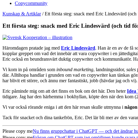
Copycommunity
Kunskap & Artiklar
/
Ett första steg: snack med Eric Lindesvärd (och 
Ett första steg: snack med Eric Lindesvärd (och tid fö
Häromdagen pratade jag med
Eric Lindesvärd
. Han är en av de få 
kopplar greppet om vad det innebär att vara copywriter i en jättedigit
Eric också en beundransvärt duktig copywriter och kommunikatör. Han
Vi kom in på områden som
inbound marketing
, landningssidor,
sales 
där. Alltihopa handlar i grunden om vad en copywriter kan tänkas göra 
har blivit ett större, och ännu mer fantastiskt, jobb (hävdar jag och vi).
Eric påminde mig om att det finns en bok om det här. Den heter
Idea 
tidigare. Jag har den härhemma i bokhyllan, köpte den när den kom (20
Vi var också rörande eniga i att den här resan skulle utmynna i
någon 
Tack för snacket och dina tankefrön, Eric. Det lär bli mer av den vara
Please copy me
Nu finns gruppchattar i ChatGPT — och det ändrar hur
Please copy me
Frågan om ChatGPT som jag omöjligen kunde svara på (