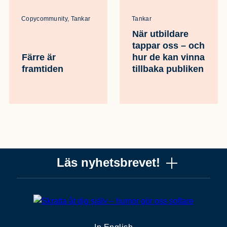
Copycommunity, Tankar
Tankar
När utbildare
tappar oss – och
Färre är
hur de kan vinna
framtiden
tillbaka publiken
Läs nyhetsbrevet!
Vill du få ett uppskattat nyhetsbrev om copywriting? Ta
chansen! Det är jag (Mattias) som skriver det, och när
du läser får du knep, verktyg och tankar som gör dig