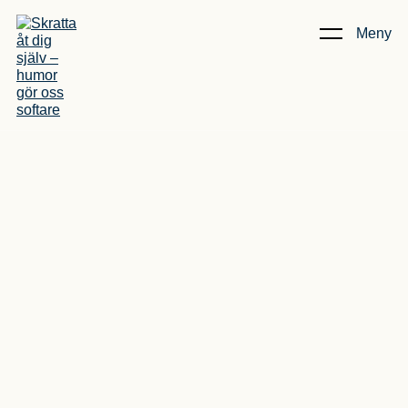
Meny
Kunskap & Artiklar
/
Skratta åt dig själv – humor gör oss
softare