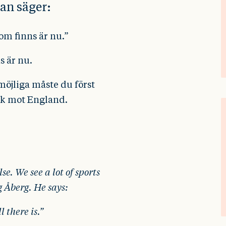
an säger:
som finns är nu.”
s är nu.
möjliga måste du först
ark mot England.
e. We see a lot of sports
g Åberg. He says:
l there is.”